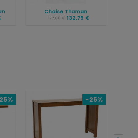
an
Chaise Thaman
€
132,75 €
177,00 €
Va
1 
25%
-25%