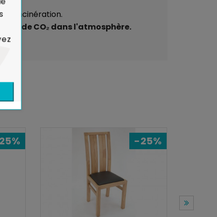
ie
s
à l'incinération.
mission de CO₂ dans l'atmosphère.
yez
25%
-25%