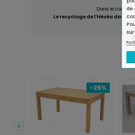
pou
de 
Dans le cadre de
coo
Le recyclage de l'Hévéa dans la 
Pou
sur
PLU
-25%