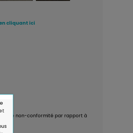
en cliquant ici
de
et
çu ou de non-conformité par rapport à
ous