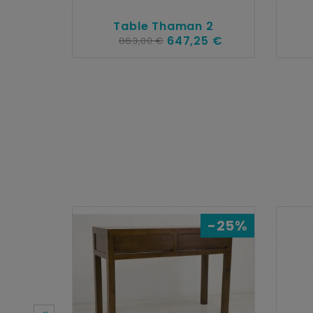
Table Thaman 2
647,25 €
863,00 €
-25%