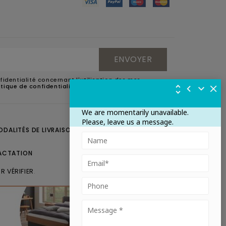
fidentialité concernant l'utilisation des mes
litique de confidentialité
.
We are momentarily unavailable.
Please, leave us a message.
ODALITÉS DE LIVRAISON
CONTACTEZ-NOUS
ACTATION
R VÉRIFIER
.