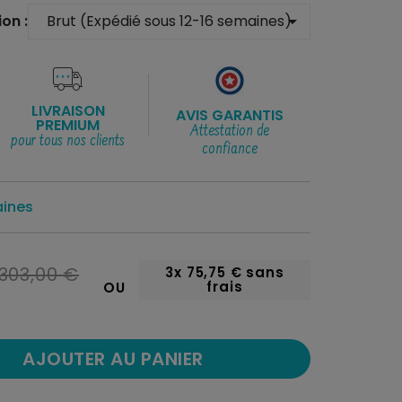
on :
arrow_drop_down
LIVRAISON
AVIS GARANTIS
PREMIUM
Attestation de
pour tous nos clients
confiance
aines
303,00 €
3x
75,75 €
sans
frais
OU
AJOUTER AU PANIER