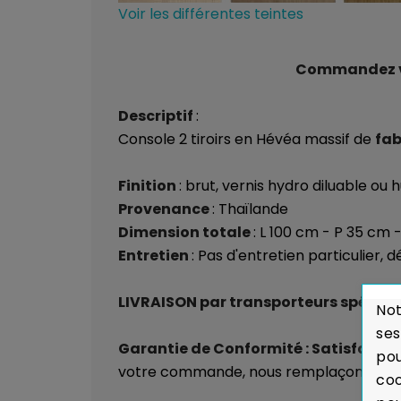
Voir les différentes teintes
Commandez vos
Descriptif
:
Console 2 tiroirs en Hévéa massif de
fab
Finition
: brut, vernis hydro diluable ou 
Provenance
: Thaïlande
Dimension totale
: L 100 cm - P 35 cm 
Entretien
: Pas d'entretien particulier,
LIVRAISON par transporteurs spéciali
Not
ses
Garantie de Conformité : Satisfait 
pou
votre commande, nous remplaçons auss
coo