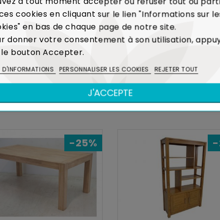
vez à tout moment accepter ou refuser tout ou part
ces cookies en cliquant sur le lien "Informations sur le
 la production de caoutchouc, l'Hévéa était un arbre voué 
kies" en bas de chaque page de notre site.
réalisation de meubles contribue ainsi à limiter l'é
r donner votre consentement à son utilisation, appu
Voir Bois et Environnement
 le bouton Accepter.
S D'INFORMATIONS
PERSONNALISER LES COOKIES
REJETER TOUT
DANS LA MÊME COLLECTION
J'ACCEPTE
-25%
-