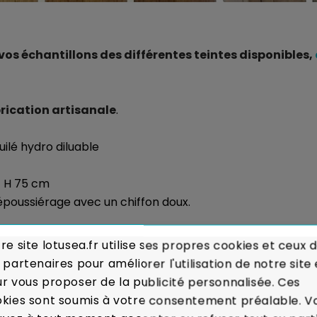
 échantillons des différentes teintes disponibles,
rication artisanale
.
huilé hydro diluable
- H 75 cm
 dépoussiérage avec un chiffon doux.
sés :
Voir les modalités de livraison
re site lotusea.fr utilise ses propres cookies et ceux 
 partenaires pour améliorer l'utilisation de notre site 
ou Remboursé.
En cas de défaut majeur sur un produit re
r vous proposer de la publicité personnalisée. Ces
itôt votre meuble.
Voir Charte de Qualité
kies sont soumis à votre consentement préalable. V