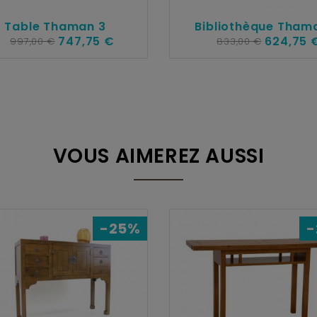
Table Thaman 3
Bibliothèque Tham
747,75 €
624,75 
997,00 €
833,00 €
VOUS AIMEREZ AUSSI
-25%
-