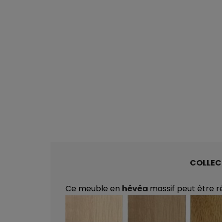
COLLEC
Ce meuble en
hévéa
massif peut être r