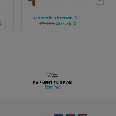
Console Thaman 3
€
207,75 €
277,00 €
C
PAIEMENT EN 3 FOIS
Sans frais