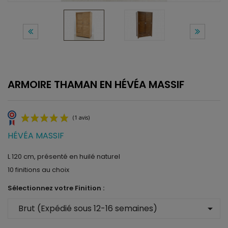
ARMOIRE THAMAN EN HÉVÉA MASSIF
HÉVÉA MASSIF
L 120 cm, présenté en huilé naturel
10 finitions au choix
(1 avis)
Sélectionnez votre Finition :
arrow_drop_down