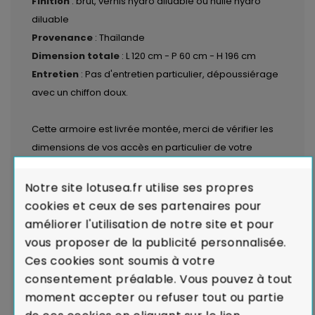
Finition
: brut, vernis hydro diluable ou huilé hydro
diluable
Provenance
: Thaïlande
Dimension totale
: L 120 cm - P 60 cm - H 196 cm
Entretien
: Pas d'entretien particulier, dépoussiérage
avec un chiffon doux.
Cette armoire est livrée montée, merci de vérifier les
dimensions de vos accès en particulier de votre
escalier si il y a lieu.
Elle peut être livrée démontée, prêt à monter soi-
Notre site lotusea.fr utilise ses propres
même en cas de difficultés d'accessibilité.
cookies et ceux de ses partenaires pour
améliorer l'utilisation de notre site et pour
LIVRAISON par transporteurs spécialisés dans le
vous proposer de la publicité personnalisée.
meuble :
Voir les modalités de livraison
Ces cookies sont soumis à votre
consentement préalable. Vous pouvez à tout
Garantie de Conformité : Satisfait ou
moment accepter ou refuser tout ou partie
Remboursé.
En cas de défaut majeur sur un produit