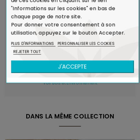
de ces cookies en cliquant sur le lien
reçu ou de non-conformité par rapport à votre
"Informations sur les cookies" en bas de
commande, nous remplaçons aussitôt votre meuble.
chaque page de notre site.
Voir Charte de Qualité
Pour donner votre consentement à son
utilisation, appuyez sur le bouton Accepter.
Dans le cadre de la production de caoutchouc,
PLUS D'INFORMATIONS
PERSONNALISER LES COOKIES
l'Hévéa était un arbre voué à l'incinération.
REJETER TOUT
Le recyclage de l'Hévéa dans la réalisation de
J'ACCEPTE
meubles contribue ainsi à limiter l'émission de
CO₂ dans l'atmosphère.
Voir Bois et Environnement
DANS LA MÊME COLLECTION