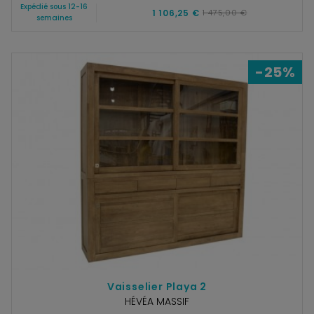
Expédié sous 12-16
1 106,25 €
1 475,00 €
semaines
-25%
Vaisselier Playa 2
HÉVÉA MASSIF