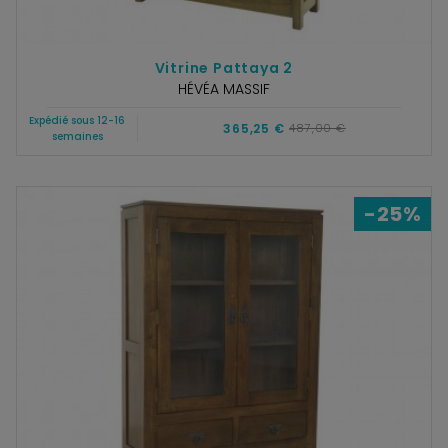
Vitrine Pattaya 2
HÉVÉA MASSIF
Expédié sous 12-16
365,25 €
487,00 €
semaines
-25%