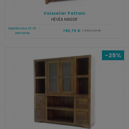
Vaisselier Pattani
HÉVÉA MASSIF
Expédié sous 12-16
789,75 €
1 053,00 €
semaines
-25%