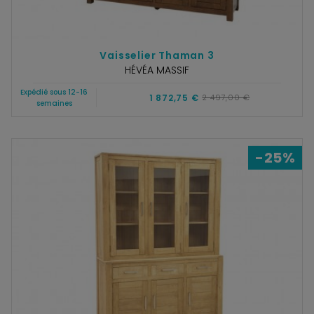
Vaisselier Thaman 3
HÉVÉA MASSIF
Expédié sous 12-16
1 872,75 €
2 497,00 €
semaines
-25%