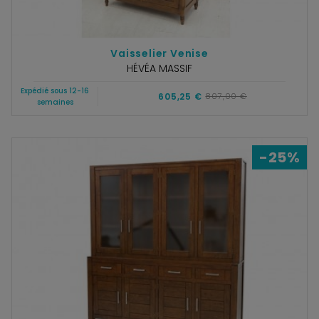
Vaisselier Venise
HÉVÉA MASSIF
Expédié sous 12-16
605,25 €
807,00 €
semaines
-25%