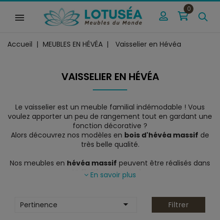
0
Accueil
MEUBLES EN HÉVÉA
Vaisselier en Hévéa
VAISSELIER EN HÉVÉA
L
e vaisselier est un meuble familial indémodable ! Vous
voulez apporter un peu de rangement tout en gardant une
fonction décorative ?
Alors découvrez nos modèles en
bois d'hévéa massif
de
très belle qualité.
Nos meubles en
hévéa massif
peuvent être réalisés dans
10 finitions au choix
:
En savoir plus

Pertinence
Filtrer
Visualiser les teintes