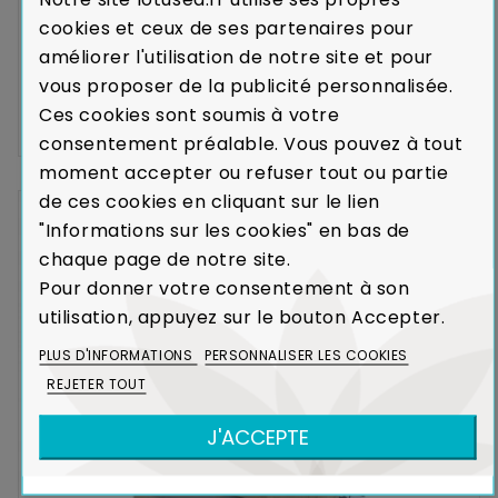
cookies et ceux de ses partenaires pour
améliorer l'utilisation de notre site et pour
Vaisselier Bangkok
HÉVÉA MASSIF
vous proposer de la publicité personnalisée.
Ces cookies sont soumis à votre
Expédié sous 12-16
1 497,75 €
1 997,00 €
semaines
consentement préalable. Vous pouvez à tout
moment accepter ou refuser tout ou partie
de ces cookies en cliquant sur le lien
-25%
"Informations sur les cookies" en bas de
chaque page de notre site.
Pour donner votre consentement à son
utilisation, appuyez sur le bouton Accepter.
PLUS D'INFORMATIONS
PERSONNALISER LES COOKIES
REJETER TOUT
J'ACCEPTE