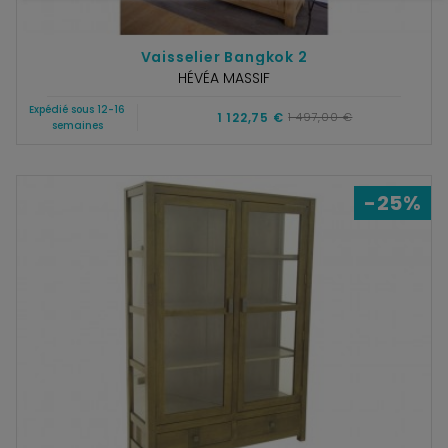
Vaisselier Bangkok 2
HÉVÉA MASSIF
Expédié sous 12-16
1 122,75 €
1 497,00 €
semaines
-25%