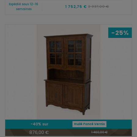
Expédié sous 12-16
1 752,75 €
2 337,00 €
semaines
-25%
-40% sur
Huilé Foncé Vernis
876,00 €
1 460,00 €