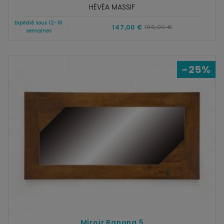
HÉVÉA MASSIF
Expédié sous 12-16
147,00 €
196,00 €
semaines
-25%
Miroir Ranong 5