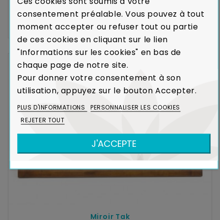
Ces cookies sont soumis à votre
HÉVÉA MASSIF
consentement préalable. Vous pouvez à tout
Expédié sous 12-16
141,75 €
189,00 €
moment accepter ou refuser tout ou partie
semaines
de ces cookies en cliquant sur le lien
"Informations sur les cookies" en bas de
chaque page de notre site.
-25%
Pour donner votre consentement à son
utilisation, appuyez sur le bouton Accepter.
PLUS D'INFORMATIONS
PERSONNALISER LES COOKIES
REJETER TOUT
J'ACCEPTE
Miroir Tak