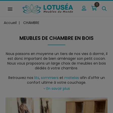
0
Accueil
CHAMBRE
MEUBLES DE CHAMBRE EN BOIS
Nous passons en moyenne un tiers de nos vies à dormir, il
est donc important de bien aménager son petit cocon.
Nous vous proposons un large choix de meubles en bois
dédiés à votre chambre.
Retrouvez nos
lits
,
sommiers
et
matelas
afin d'offrir un
confort ultime à votre couchage.
Pour une chambre élégante et harmonieuse
En savoir plus
accompagnez votre lit avec nos
chevets
,
commodes
,
armoires
,
chiffonnier
,
valets
et
banc de lits
en
bois massif
,
rotin
et
fer forgé
.
Vous avez déjà un lit et souhaitez y rajouter une tête de lit
élégante, confortable et raffinée ? C'est tout à fait