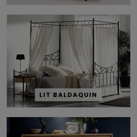
Qu'il s'agisse d'un
matelas à mémoire de forme
,
en
mousse
,
à ressorts ensachetés
, nous vous proposons
différents types de matelas de grande qualité et assurant
un excellent maintient et confort à l'ensemble de votre
couchage.
Vous découvrirez également nos matelas en latex
100%
naturel
et
écoresponsable
.
Nos matelas sont majoritairement de
fabrication
française
et proviennent également de fournisseurs 100%
européens de grande renommée, nos fabricants
sélectionnent rigoureusement leurs matériaux pour leur
qualité et leurs propriétés. La fabrication de nos matelas
est réalisée dans le respect de la tradition.
LIT BALDAQUIN