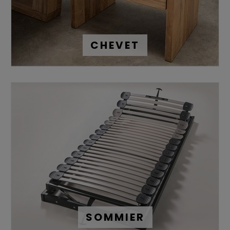
avec vous.
Vous trouverez ainsi des lits confortables, dans lesquels
vous passerez vos plus belles nuits, dignes d’une literie
d’hôtel 5 étoiles.
CHEVET
Quel type de sommier choisir ?
Vous recherchez le
sommier
adapté à votre lit ? Vous
trouverez forcément votre bonheur ici.
Nous vous proposons un grand choix de sommiers :
électriques, à lattes fixes et relevables
.
Un sommier supporte 1/3 des efforts d’une literie. Il joue
donc un rôle important, et sans lui le matelas se dégrade
très rapidement, tout comme votre confort. Nos fabricants
offrent une diversité de sommiers,
robustes
et de
très
grande qualité
, adaptés aux exigences de nos clients.
Quel matelas me convient le mieux
?
Incontournable dans votre chambre, le
matelas
vous
permet de passer une bonne nuit et de profiter d'un
SOMMIER
sommeil profond et réparateur.