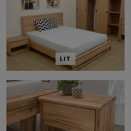
possible, découvrez notre gamme de
tête de lits
.
Différentes finitions sont au choix selon vos goûts,
retrouvez nos
meubles de chambre en bois naturel
,
vernis,
huilé
.
Découvrez notre deuxième site internet spécialisé dans les
meubles de chambres haut de gamme :
LIT
Trouver le lit de mes rêves
Lotuséa prend à cœur que chacun puisse trouver la literie
de ses rêves. Nous proposons ainsi différents types de lits,
lits en bois massif
,
lits baldaquins
,
lit gigognes
et
lit avec
des tiroirs de rangement.
Il est parfois difficile de choisir le style de lit que l’on
souhaite pour équiper sa chambre parental, chambre
d’ami.
Plutôt
lit design
, lit
contemporain
ou lit
vintage
?
Quelque soit le choix que vous ferez, nous proposons des
lits de
qualité
et
intemporels
, qui traverseront les années