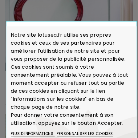
Notre site lotusea.fr utilise ses propres
cookies et ceux de ses partenaires pour
améliorer l'utilisation de notre site et pour
vous proposer de la publicité personnalisée.
Ces cookies sont soumis à votre
consentement préalable. Vous pouvez à tout
Miroir Potes
moment accepter ou refuser tout ou partie
ROTIN
de ces cookies en cliquant sur le lien
Expédié sous 8
462,00 €
"Informations sur les cookies" en bas de
semaines
chaque page de notre site.
Pour donner votre consentement à son
utilisation, appuyez sur le bouton Accepter.
PLUS D'INFORMATIONS
PERSONNALISER LES COOKIES