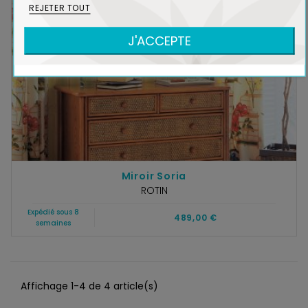
REJETER TOUT
J'ACCEPTE
Miroir Soria
ROTIN
Expédié sous 8
489,00 €
semaines
Affichage 1-4 de 4 article(s)