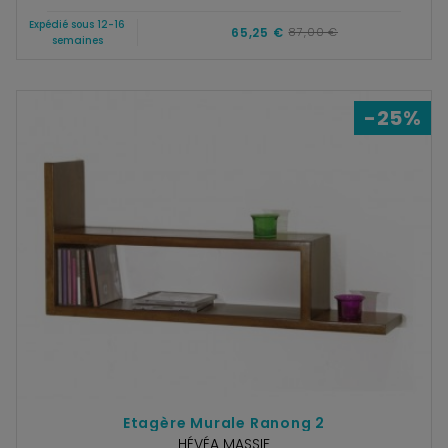
Expédié sous 12-16
65,25 €
87,00 €
semaines
-25%
Etagère Murale Ranong 2
HÉVÉA MASSIF