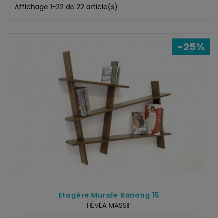
Affichage 1-22 de 22 article(s)
Nos meubles en
hévéa massif
peuvent être réalisés dans
10 finitions au choix
:
-25%
Visualiser les teintes
Etagère Murale Ranong 15
HÉVÉA MASSIF