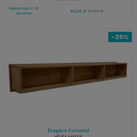
Expédié sous 12-16
62,25 €
83,00 €
semaines
-25%
Étagère Colonial
HÉVÉA MASSIF