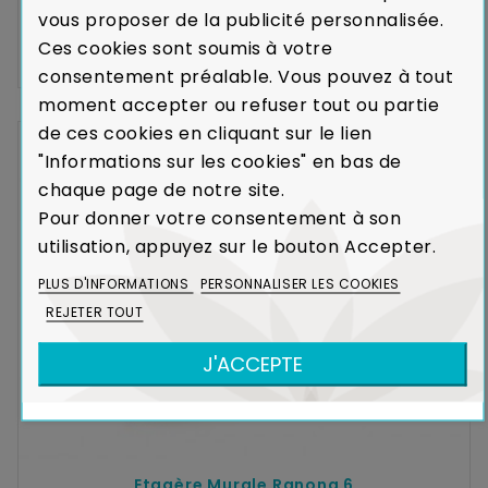
HÉVÉA MASSIF
vous proposer de la publicité personnalisée.
Ces cookies sont soumis à votre
Expédié sous 12-16
125,25 €
167,00 €
semaines
consentement préalable. Vous pouvez à tout
moment accepter ou refuser tout ou partie
de ces cookies en cliquant sur le lien
-25%
"Informations sur les cookies" en bas de
chaque page de notre site.
Pour donner votre consentement à son
utilisation, appuyez sur le bouton Accepter.
PLUS D'INFORMATIONS
PERSONNALISER LES COOKIES
REJETER TOUT
J'ACCEPTE
Etagère Murale Ranong 6