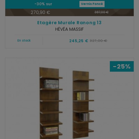
-30% sur
Vernis Foncé
270,90 €
387,00 €
Etagère Murale Ranong 13
HÉVÉA MASSIF
245,25 €
327,00 €
En stock
-25%