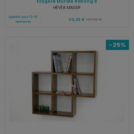
Etagère Murale Ranong 8
HÉVÉA MASSIF
Expédié sous 12-16
110,25 €
147,00 €
semaines
-25%