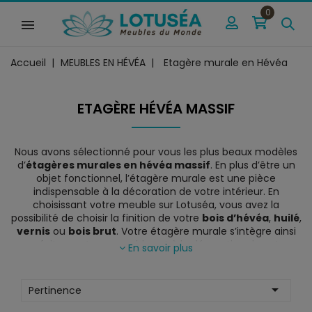
0
Accueil
MEUBLES EN HÉVÉA
Etagère murale en Hévéa
ETAGÈRE HÉVÉA MASSIF
Nous avons sélectionné pour vous les plus beaux modèles
d’
étagères murales en hévéa massif
. En plus d’être un
objet fonctionnel, l’étagère murale est une pièce
indispensable à la décoration de votre intérieur. En
choisissant votre meuble sur Lotuséa, vous avez la
possibilité de choisir la finition de votre
bois d’hévéa
,
huilé
,
vernis
ou
bois brut
. Votre étagère murale s’intègre ainsi
parfaitement aux meubles et à la décoration de votre
En savoir plus
maison.
Grâce à votre
étagère à fixer
, vous pouvez mettre en
avant vos plus beaux objets de décoration, vases,

Pertinence
sculptures, bougies, mais aussi photos, livres, et bien
d’autres !