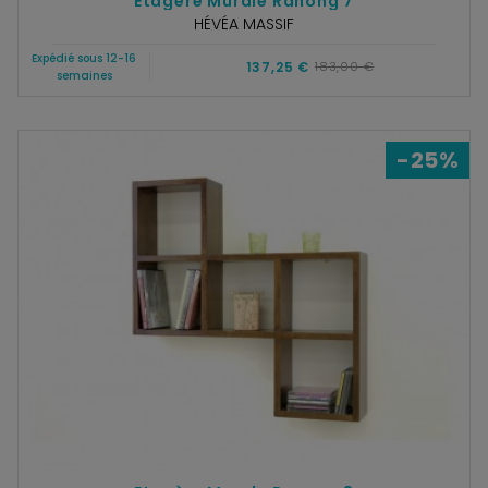
Etagère Murale Ranong 7
HÉVÉA MASSIF
Expédié sous 12-16
137,25 €
183,00 €
semaines
-25%