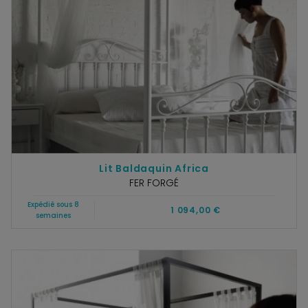
Lit Baldaquin Africa
FER FORGÉ
Expédié sous 8
1 094,00 €
semaines