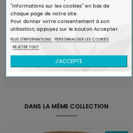
reçu ou de non-conformité par rapport à votre
"Informations sur les cookies" en bas de
commande, nous remplaçons aussitôt votre meuble.
chaque page de notre site.
Voir Charte de Qualité
Pour donner votre consentement à son
utilisation, appuyez sur le bouton Accepter.
Dans le cadre de la production de caoutchouc,
PLUS D'INFORMATIONS
PERSONNALISER LES COOKIES
l'Hévéa était un arbre voué à l'incinération.
REJETER TOUT
Le recyclage de l'Hévéa dans la réalisation de
meubles contribue ainsi à limiter l'émission de
J'ACCEPTE
CO₂ dans l'atmosphère.
Voir Bois et Environnement
DANS LA MÊME COLLECTION