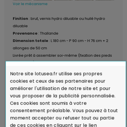
Voir le mécanisme
Finition
: brut, vernis hydro diluable ou huilé hydro
diluable
Provenance
: Thaïlande
Dimension totale
: L 180 cm - P 90 cm - H 76 cm + 2
allonges de 50 cm
Livrée prêt à assembler soi-même (fixation des pieds
au plateau).
Entretien
: Pas d'entretien particulier, dépoussiérage
Notre site lotusea.fr utilise ses propres
avec un simple chiffon.
cookies et ceux de ses partenaires pour
améliorer l'utilisation de notre site et pour
LIVRAISON par transporteurs spécialisés :
Voir les
vous proposer de la publicité personnalisée.
modalités de livraison
Ces cookies sont soumis à votre
consentement préalable. Vous pouvez à tout
Garantie de Conformité : Satisfait ou
moment accepter ou refuser tout ou partie
Remboursé.
En cas de défaut majeur sur un produit
de ces cookies en cliquant sur le lien