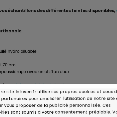
 échantillons des différentes teintes disponibles,
artisanale
.
huilé hydro diluable
 H 70 cm
 dépoussiérage avec un chiffon doux.
sés :
Voir les modalités de livraison
re site lotusea.fr utilise ses propres cookies et ceux 
 partenaires pour améliorer l'utilisation de notre site 
ou Remboursé.
En cas de défaut majeur sur un produit re
r vous proposer de la publicité personnalisée. Ces
itôt votre meuble.
Voir Charte de Qualité
kies sont soumis à votre consentement préalable. V