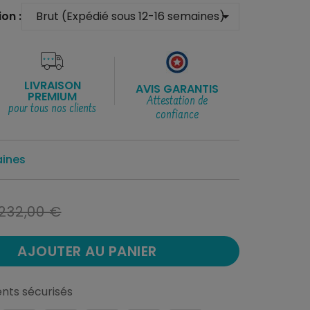
on :
arrow_drop_down
LIVRAISON
AVIS GARANTIS
PREMIUM
Attestation de
pour tous nos clients
confiance
aines
232,00 €
AJOUTER AU PANIER
nts sécurisés