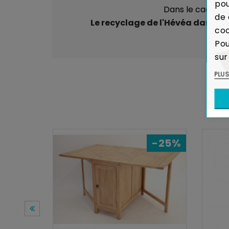
pou
Dans le cadre de
de 
Le recyclage de l'Hévéa dans la 
coo
Pou
sur
PLU
-25%