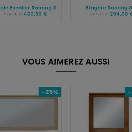
ble Escalier Ranong 3
Etagère Ranong 
430,50 €
294,00 
574,00 €
392,00 €
VOUS AIMEREZ AUSSI
-25%
-