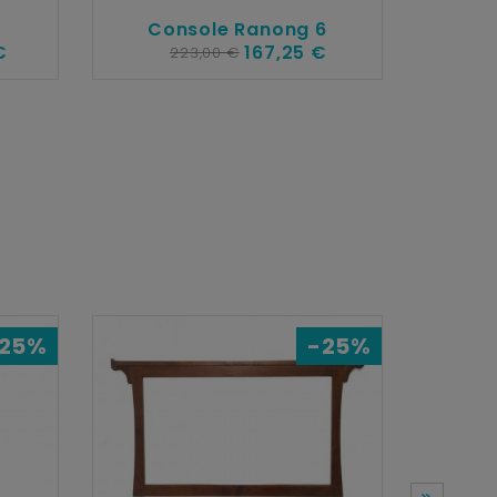
8
Console Ranong 6
€
167,25 €
223,00 €
Etagè
25%
-25%