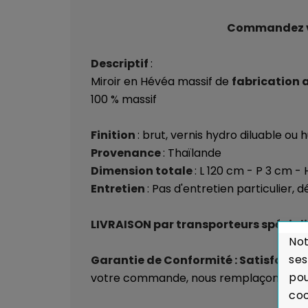
Commandez vos
Descriptif
:
Miroir en Hévéa massif de
fabrication 
100 % massif
Finition
: brut, vernis hydro diluable ou 
Provenance
: Thaïlande
Dimension totale
: L 120 cm - P 3 cm -
Entretien
: Pas d'entretien particulier,
LIVRAISON par transporteurs spéciali
Not
ses
Garantie de Conformité : Satisfait 
pou
votre commande, nous remplaçons auss
coo