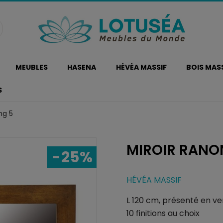
MEUBLES
HASENA
HÉVÉA MASSIF
BOIS MAS
S
ng 5
MIROIR RANO
-25%
HÉVÉA MASSIF
L 120 cm, présenté en ve
10 finitions au choix