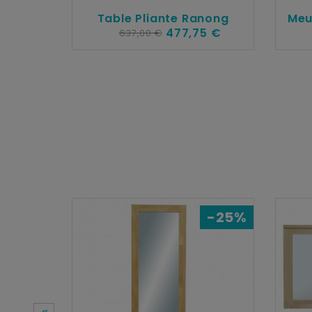
Table Pliante Ranong
Meu
477,75 €
637,00 €
-25%