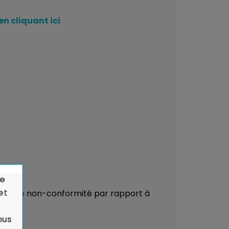
en cliquant ici
de
et
çu ou de non-conformité par rapport à
ous