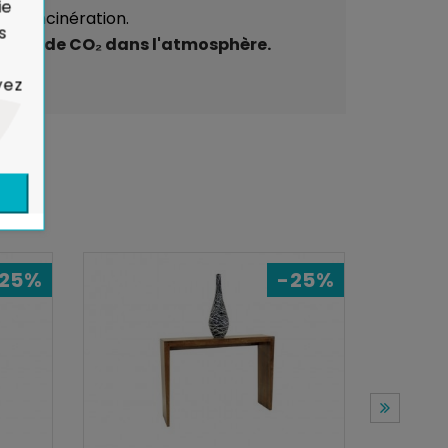
ie
à l'incinération.
s
mission de CO₂ dans l'atmosphère.
yez
25%
-25%