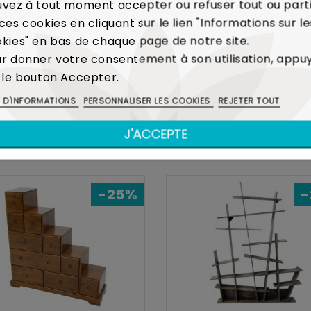
vez à tout moment accepter ou refuser tout ou part
 la production de caoutchouc, l'Hévéa était un arbre voué 
ces cookies en cliquant sur le lien "Informations sur le
réalisation de meubles contribue ainsi à limiter l'é
kies" en bas de chaque page de notre site.
Voir Bois et Environnement
r donner votre consentement à son utilisation, appu
 le bouton Accepter.
S D'INFORMATIONS
PERSONNALISER LES COOKIES
REJETER TOUT
DANS LA MÊME COLLECTION
J'ACCEPTE
-25%
-