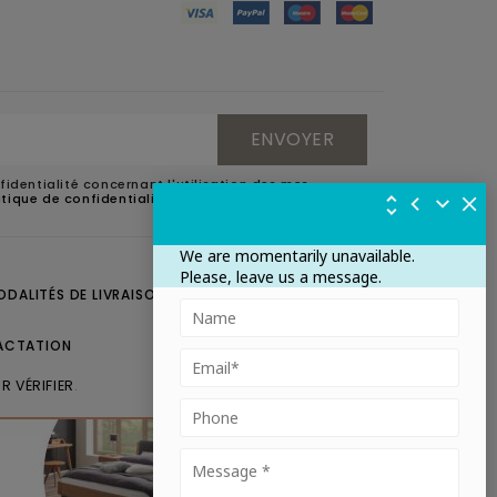
fidentialité concernant l'utilisation des mes
litique de confidentialité
.
We are momentarily unavailable.
Please, leave us a message.
ODALITÉS DE LIVRAISON
CONTACTEZ-NOUS
ACTATION
R VÉRIFIER
.