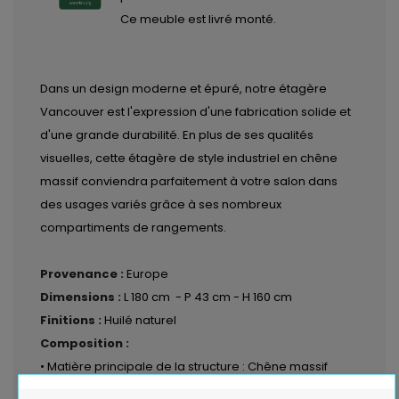
Ce meuble est livré monté.
Dans un design moderne et épuré, notre étagère
Vancouver est l'expression d'une fabrication solide et
d'une grande durabilité. En plus de ses qualités
visuelles, cette étagère de style industriel en chêne
massif conviendra parfaitement à votre salon dans
des usages variés grâce à ses nombreux
compartiments de rangements.
Provenance :
Europe
Dimensions :
L 180 cm - P 43 cm - H 160 cm
Finitions :
Huilé naturel
Composition :
• Matière principale de la structure : Chêne massif
• Pieds et montant en métal noir