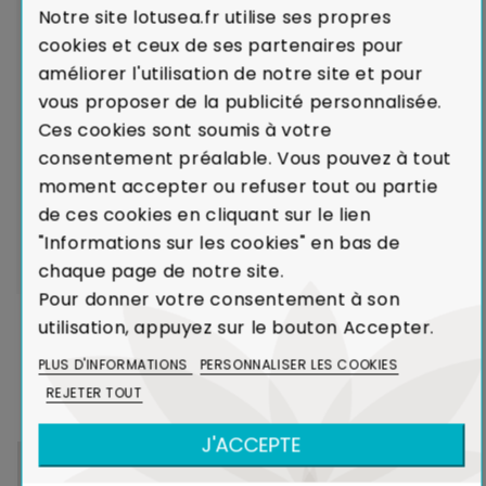
Notre site lotusea.fr utilise ses propres
cookies et ceux de ses partenaires pour
LIVRAISON par transporteurs spécialisés :
Voir les
améliorer l'utilisation de notre site et pour
modalités de livraison
vous proposer de la publicité personnalisée.
Ces cookies sont soumis à votre
GARANTIE de CONFORMITÉ :
En cas de défaut majeur
consentement préalable. Vous pouvez à tout
sur un produit reçu ou de non-conformité par rapport
moment accepter ou refuser tout ou partie
à votre commande, nous remplaçons aussitôt votre
de ces cookies en cliquant sur le lien
meuble.
Voir charte de qualité
"Informations sur les cookies" en bas de
chaque page de notre site.
Pour donner votre consentement à son
utilisation, appuyez sur le bouton Accepter.
DANS LA MÊME COLLECTION
PLUS D'INFORMATIONS
PERSONNALISER LES COOKIES
REJETER TOUT
J'ACCEPTE