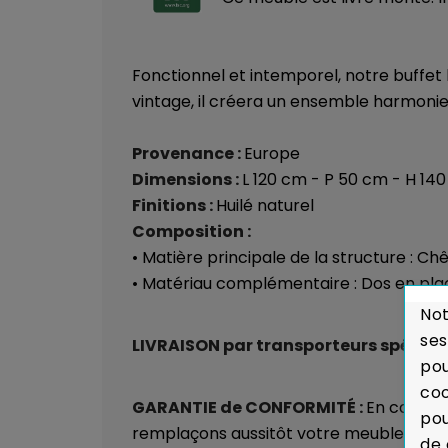
Fonctionnel et intemporel, notre buffet 
vintage, il créera un ensemble harmonie
Provenance :
Europe
Dimensions :
L 120 cm - P 50 cm - H 14
Finitions :
Huilé naturel
Composition :
• Matière principale de la structure : Ch
• Matériau complémentaire : Dos en pl
Not
ses
LIVRAISON par transporteurs spéciali
pou
coo
GARANTIE de CONFORMITÉ :
En cas de
pou
remplaçons aussitôt votre meuble.
Voir
de 