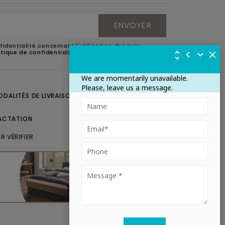
fidentialité concernant l'utilisation des mes
litique de confidentialité
.
We are momentarily unavailable.
Please, leave us a message.
ODALITÉS DE LIVRAISON
CONTACTEZ-NOUS
ACTATION
R VÉRIFIER
.