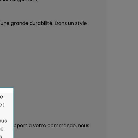
'une grande durabilité. Dans un style
de
et
ous
é par rapport à votre commande, nous
ie
s