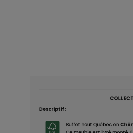
COLLEC
Descriptif :
Buffet haut Québec en
Chên
Ce meuble est livré monté.