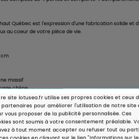
haut Québec est l'expression d'une fabrication solide et d
ux au coeur de votre pièce de vie.
0 cm
êne massif
acage chêne
re site lotusea.fr utilise ses propres cookies et ceux 
 partenaires pour améliorer l'utilisation de notre site 
sés :
Voir les modalités de livraison
r vous proposer de la publicité personnalisée. Ces
kies sont soumis à votre consentement préalable. V
 défaut majeur sur un produit reçu ou de non-conformit
vez à tout moment accepter ou refuser tout ou part
 charte de qualité
ces cookies en cliquant sur le lien "Informations sur le