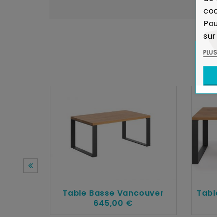
coo
Pou
sur
PLU
Table Basse Vancouver
Tabl
645,00 €