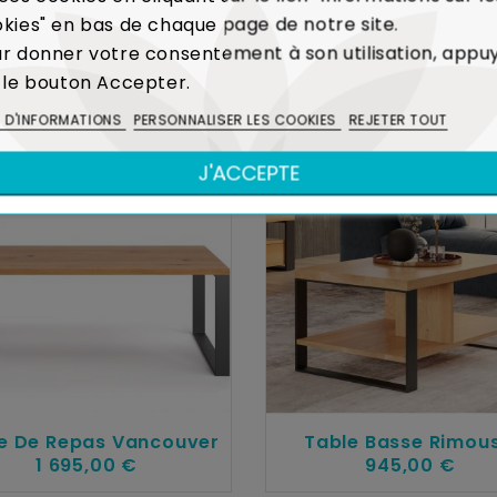
kies" en bas de chaque page de notre site.
r donner votre consentement à son utilisation, appu
 le bouton Accepter.
DANS LA MÊME COLLECTION
S D'INFORMATIONS
PERSONNALISER LES COOKIES
REJETER TOUT
J'ACCEPTE
e De Repas Vancouver
Table Basse Rimous
1 695,00 €
945,00 €