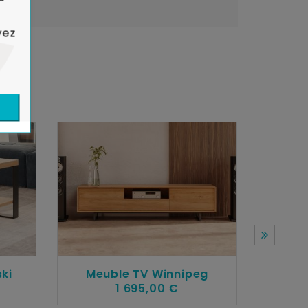
yez
ki
Meuble TV Winnipeg
1 695,00 €