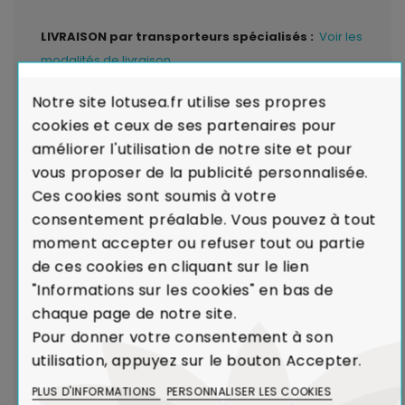
LIVRAISON par transporteurs spécialisés :
Voir les
modalités de livraison
Notre site lotusea.fr utilise ses propres
Garantie de Conformité : Satisfait ou
cookies et ceux de ses partenaires pour
Remboursé.
En cas de défaut majeur sur un produit
améliorer l'utilisation de notre site et pour
reçu ou de non-conformité par rapport à votre
vous proposer de la publicité personnalisée.
commande, nous remplaçons aussitôt votre meuble.
Ces cookies sont soumis à votre
Voir Charte de Qualité
consentement préalable. Vous pouvez à tout
moment accepter ou refuser tout ou partie
Dans le cadre de la production de caoutchouc,
de ces cookies en cliquant sur le lien
l'Hévéa était un arbre voué à l'incinération.
"Informations sur les cookies" en bas de
Le recyclage de l'Hévéa dans la réalisation de
chaque page de notre site.
meubles contribue ainsi à limiter l'émission de
Pour donner votre consentement à son
CO₂ dans l'atmosphère.
utilisation, appuyez sur le bouton Accepter.
Voir Bois et Environnement
PLUS D'INFORMATIONS
PERSONNALISER LES COOKIES