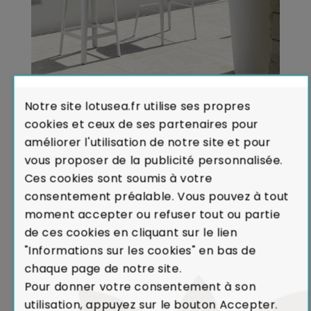
CHOISIR LES BONS TABOURETS DE BAR
Notre site lotusea.fr utilise ses propres
POUR VOTRE CUISINE
cookies et ceux de ses partenaires pour
Publié dans:
Tous les articles
,
Cuisine
,
Conseils
améliorer l'utilisation de notre site et pour
Afin de choisir de nouveaux tabourets de bar qui
vous proposer de la publicité personnalisée.
correspondront parfaitement à votre cuisine il y a
Ces cookies sont soumis à votre
trois caractéristiques principales à prendre en
consentement préalable. Vous pouvez à tout
compte : la hauteur de l'assise, l'utilisation et le
moment accepter ou refuser tout ou partie
style / la couleur.
de ces cookies en cliquant sur le lien
Lire la suite
"Informations sur les cookies" en bas de
chaque page de notre site.
Pour donner votre consentement à son
utilisation, appuyez sur le bouton Accepter.