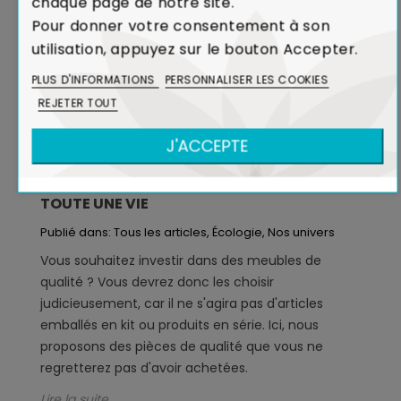
chaque page de notre site.
Pour donner votre consentement à son
utilisation, appuyez sur le bouton Accepter.
PLUS D'INFORMATIONS
PERSONNALISER LES COOKIES
REJETER TOUT
J'ACCEPTE
OPTEZ POUR DES MEUBLES QUI DURERONT
TOUTE UNE VIE
Publié dans:
Tous les articles
,
Écologie
,
Nos univers
Vous souhaitez investir dans des meubles de
qualité ? Vous devrez donc les choisir
judicieusement, car il ne s'agira pas d'articles
emballés en kit ou produits en série. Ici, nous
proposons des pièces de qualité que vous ne
regretterez pas d'avoir achetées.
Lire la suite