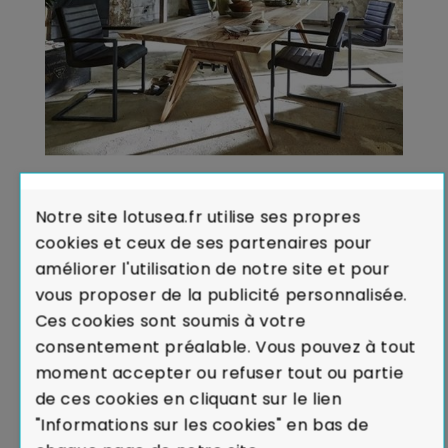
MEUBLES DURABLES EN BOIS MASSIF
Notre site lotusea.fr utilise ses propres
Publié dans:
Tous les articles
,
Écologie
,
Nos univers
cookies et ceux de ses partenaires pour
Les meubles en bois massif sont depuis longtemps
améliorer l'utilisation de notre site et pour
convoités pour leur beauté majestueuse et leur
vous proposer de la publicité personnalisée.
qualité éternelle.
Ces cookies sont soumis à votre
Lire la suite
consentement préalable. Vous pouvez à tout
moment accepter ou refuser tout ou partie
de ces cookies en cliquant sur le lien
"Informations sur les cookies" en bas de