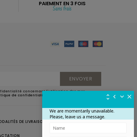
PAIEMENT EN 3 FOIS
Sans frais
fidentialité concernant l'utilisation des mes
litique de confidentialité
.
We are momentarily unavailable.
Please, leave us a message.
ODALITÉS DE LIVRAISON
CONTACTEZ-NOUS
ACTATION