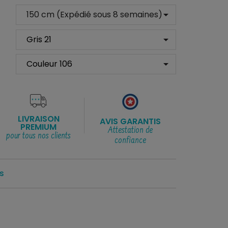
arrow_drop_down
arrow_drop_down
arrow_drop_down
LIVRAISON
AVIS GARANTIS
PREMIUM
Attestation de
pour tous nos clients
confiance
s