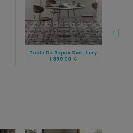
Table De Repas Sant Lary
1 850,00 €
T