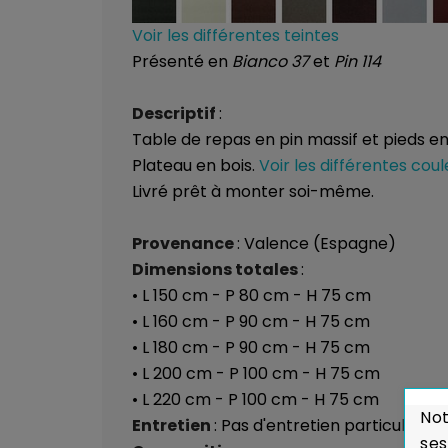
Voir les différentes teintes
Présenté en
Bianco 37
et
Pin 114
Descriptif
:
Table de repas en pin massif et pieds e
Plateau en bois.
Voir les différentes coul
Livré prêt à monter soi-même.
Provenance
: Valence (Espagne)
Dimensions totales
:
• L 150 cm - P 80 cm - H 75 cm
• L 160 cm - P 90 cm - H 75 cm
• L 180 cm - P 90 cm - H 75 cm
• L 200 cm - P 100 cm - H 75 cm
• L 220 cm - P 100 cm - H 75 cm
Not
Entretien
: Pas d'entretien particulier,
ses