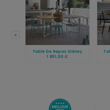
Table De Repas Sidney
Ta
1 851,00 €