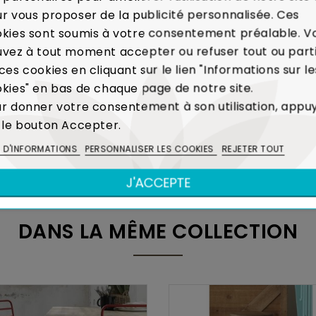
r vous proposer de la publicité personnalisée. Ces
élaminé sur panneau de particules, finition vernis
kies sont soumis à votre consentement préalable. V
vez à tout moment accepter ou refuser tout ou part
ces cookies en cliquant sur le lien "Informations sur le
sés :
Voir les modalités de livraison
kies" en bas de chaque page de notre site.
r donner votre consentement à son utilisation, appu
emboursé
 le bouton Accepter.
faut majeur sur un produit reçu ou de non-conformité p
 Charte de Qualité
S D'INFORMATIONS
PERSONNALISER LES COOKIES
REJETER TOUT
J'ACCEPTE
DANS LA MÊME COLLECTION