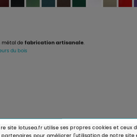
n métal de
fabrication artisanale
.
eurs du bois
re site lotusea.fr utilise ses propres cookies et ceux 
 dépoussiérage avec un chiffon doux.
 partenaires pour améliorer l'utilisation de notre site 