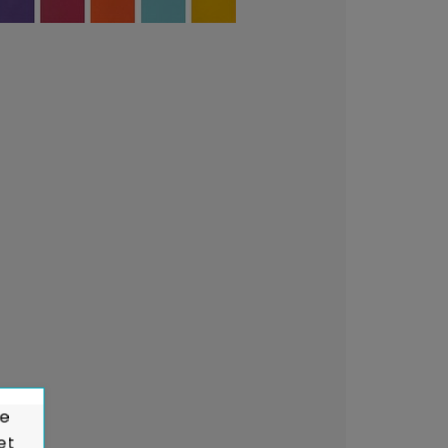
de
et