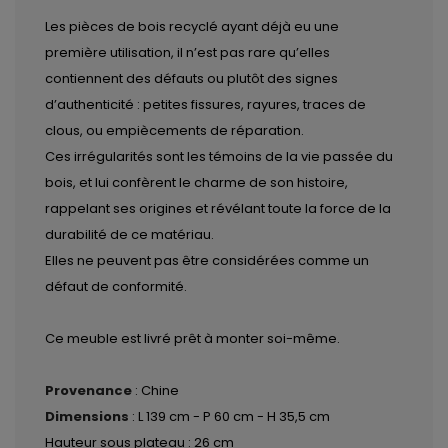
Les pièces de bois recyclé ayant déjà eu une
première utilisation, il n’est pas rare qu’elles
contiennent des défauts ou plutôt des signes
d’authenticité : petites fissures, rayures, traces de
clous, ou empiècements de réparation.
Ces irrégularités sont les témoins de la vie passée du
bois, et lui confèrent le charme de son histoire,
rappelant ses origines et révélant toute la force de la
durabilité de ce matériau.
Elles ne peuvent pas être considérées comme un
défaut de conformité.
Ce meuble est livré prêt à monter soi-même.
Provenance
: Chine
Dimensions
: L 139 cm - P 60 cm - H 35,5 cm
Hauteur sous plateau
: 26 cm