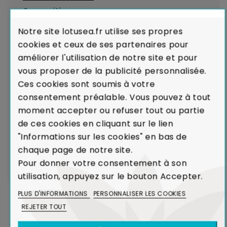
Composition
:
• Matière principale de la structure : Pin recyclé, finition
Notre site lotusea.fr utilise ses propres
patine brute
cookies et ceux de ses partenaires pour
améliorer l'utilisation de notre site et pour
LIVRAISON par transporteurs spécialisés :
Voir les
vous proposer de la publicité personnalisée.
modalités de livraison
Ces cookies sont soumis à votre
consentement préalable. Vous pouvez à tout
Garantie de Conformité : Satisfait ou
moment accepter ou refuser tout ou partie
Remboursé.
En cas de défaut majeur sur un produit
de ces cookies en cliquant sur le lien
reçu ou de non-conformité par rapport à votre
"Informations sur les cookies" en bas de
commande, nous remplaçons aussitôt votre meuble.
chaque page de notre site.
Voir Charte de Qualité
Pour donner votre consentement à son
utilisation, appuyez sur le bouton Accepter.
PLUS D'INFORMATIONS
PERSONNALISER LES COOKIES
REJETER TOUT
DANS LA MÊME COLLECTION