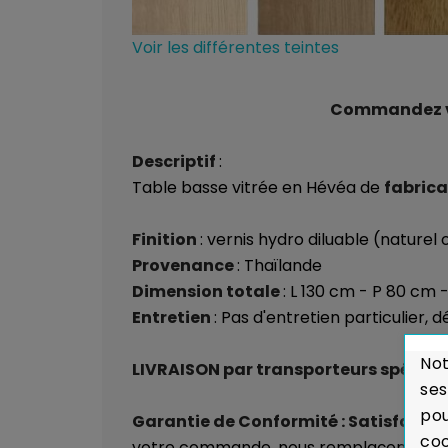
Voir les différentes teintes
Commandez vos
Descriptif
:
Table basse vitrée en Hévéa de
fabrica
Finition
: vernis hydro diluable (naturel
Provenance
: Thaïlande
Dimension totale
: L 130 cm - P 80 cm 
Entretien
: Pas d'entretien particulier,
Not
LIVRAISON par transporteurs spéciali
ses
pou
Garantie de Conformité : Satisfait 
coo
votre commande, nous remplaçons auss