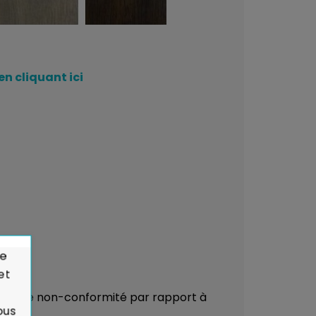
en cliquant ici
de
et
çu ou de non-conformité par rapport à
ous