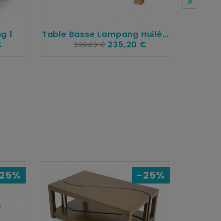
g 1
Table Basse Lampang Huilé...
€
235,20 €
336,00 €
Tab
25%
-25%