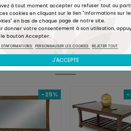
vez à tout moment accepter ou refuser tout ou part
ces cookies en cliquant sur le lien "Informations sur le
 la production de caoutchouc, l'Hévéa était un arbre voué 
kies" en bas de chaque page de notre site.
réalisation de meubles contribue ainsi à limiter l'é
r donner votre consentement à son utilisation, appu
Voir Bois et Environnement
 le bouton Accepter.
S D'INFORMATIONS
PERSONNALISER LES COOKIES
REJETER TOUT
J'ACCEPTE
DANS LA MÊME COLLECTION
-25%
-