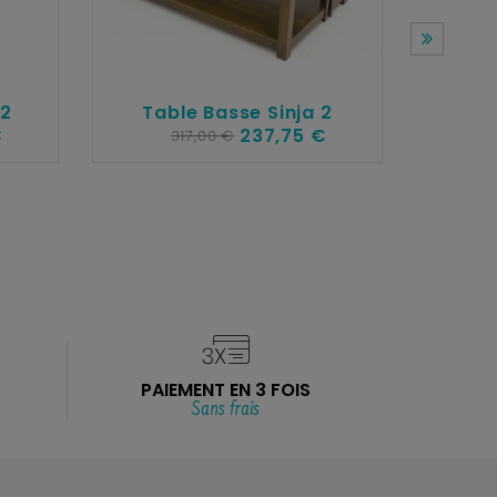
 2
Table Basse Sinja 2
€
237,75 €
317,00 €
Table 
PAIEMENT EN 3 FOIS
Sans frais