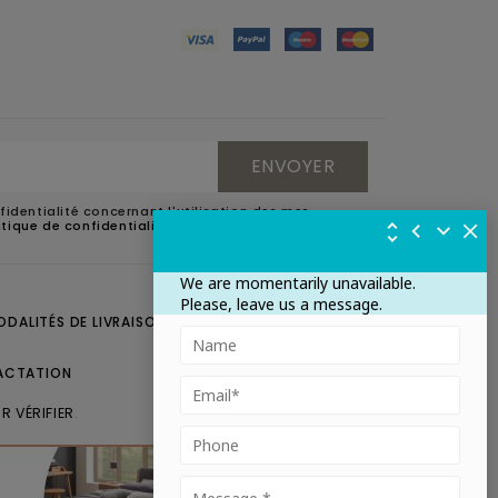
fidentialité concernant l'utilisation des mes
litique de confidentialité
.
We are momentarily unavailable.
Please, leave us a message.
ODALITÉS DE LIVRAISON
CONTACTEZ-NOUS
ACTATION
R VÉRIFIER
.