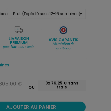
on :
arrow_drop_down
LIVRAISON
AVIS GARANTIS
PREMIUM
Attestation de
pour tous nos clients
confiance
aines
305,00 €
3x
76,25 €
sans
frais
OU
AJOUTER AU PANIER