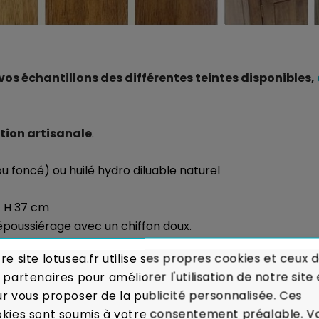
 échantillons des différentes teintes disponibles,
tion artisanale
.
 ou foncé) ou huilé hydro diluable naturel
- H 37 cm
 dépoussiérage avec un chiffon doux.
re site lotusea.fr utilise ses propres cookies et ceux 
sés :
Voir les modalités de livraison
 partenaires pour améliorer l'utilisation de notre site 
r vous proposer de la publicité personnalisée. Ces
ou Remboursé.
En cas de défaut majeur sur un produit re
kies sont soumis à votre consentement préalable. V
itôt votre meuble.
Voir Charte de Qualité