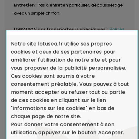
Entretien
: Pas d'entretien particulier, dépoussiérage
avec un simple chiffon.
LIVRAISON par transporteurs spécialisés :
Voir les
modalités de livraison
Notre site lotusea.fr utilise ses propres
cookies et ceux de ses partenaires pour
Garantie de Conformité : Satisfait ou
améliorer l'utilisation de notre site et pour
Remboursé.
En cas de défaut majeur sur un produit
vous proposer de la publicité personnalisée.
reçu ou de non-conformité par rapport à votre
Ces cookies sont soumis à votre
commande, nous remplaçons aussitôt votre meuble.
consentement préalable. Vous pouvez à tout
Voir Charte de Qualité
moment accepter ou refuser tout ou partie
de ces cookies en cliquant sur le lien
Dans le cadre de la production de caoutchouc,
"Informations sur les cookies" en bas de
l'Hévéa était un arbre voué à l'incinération.
chaque page de notre site.
Le recyclage de l'Hévéa dans la réalisation de
Pour donner votre consentement à son
meubles contribue ainsi à limiter l'émission de
utilisation, appuyez sur le bouton Accepter.
CO₂ dans l'atmosphère.