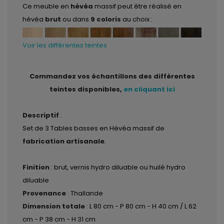
Ce meuble en
hévéa
massif peut être réalisé en
hévéa
brut
ou dans
9 coloris
au choix :
Voir les différentes teintes
Commandez vos échantillons des différentes
teintes disponibles,
en cliquant ici
Descriptif
:
Set de 3 Tables basses en Hévéa massif de
fabrication artisanale
.
Finition
: brut, vernis hydro diluable ou huilé hydro
diluable
Provenance
: Thaïlande
Dimension totale
: L 80 cm - P 80 cm - H 40 cm / L 62
cm - P 38 cm - H 31 cm