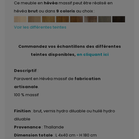
Ce meuble en
hévéa
massif peut être réalisé en
hévéa
brut
ou dans
9 coloris
au choix :
Voir les différentes teintes
Commandez vos échantillons des différentes
teintes disponibles,
en cliquant ici
Descriptif
:
Paravent en Hévéa massif de
fabrication
artisanale
.
100 % massif
Finition
: brut, vernis hydro diluable ou huilé hydro
diluable
Provenance
: Thaïlande
Dimension totale
: L 4x40 cm - H 180 cm