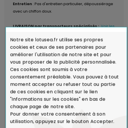
Entretien
: Pas d'entretien particulier, dépoussiérage
avec un chiffon doux.
LIVRAISON par transporteurs spécialisés :
Voir les
modalités de livraison
Notre site lotusea.fr utilise ses propres
cookies et ceux de ses partenaires pour
Garantie de Conformité : Satisfait ou
améliorer l'utilisation de notre site et pour
Remboursé.
En cas de défaut majeur sur un produit
vous proposer de la publicité personnalisée.
reçu ou de non-conformité par rapport à votre
Ces cookies sont soumis à votre
commande, nous remplaçons aussitôt votre meuble.
consentement préalable. Vous pouvez à tout
Voir Charte de Qualité
moment accepter ou refuser tout ou partie
de ces cookies en cliquant sur le lien
Dans le cadre de la production de caoutchouc,
"Informations sur les cookies" en bas de
l'Hévéa était un arbre voué à l'incinération.
chaque page de notre site.
Le recyclage de l'Hévéa dans la réalisation de
Pour donner votre consentement à son
meubles contribue ainsi à limiter l'émission de
utilisation, appuyez sur le bouton Accepter.
CO₂ dans l'atmosphère.