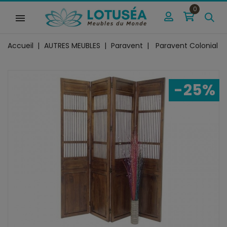
0
Accueil
AUTRES MEUBLES
Paravent
Paravent Colonial
-25%