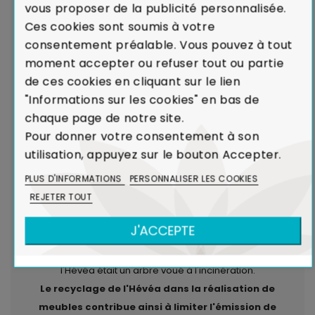
Hauteur du sommier : 32 cm
vous proposer de la publicité personnalisée.
Entretien
: Pas d'entretien particulier, dépoussiérage
Ces cookies sont soumis à votre
avec un simple chiffon.
consentement préalable. Vous pouvez à tout
moment accepter ou refuser tout ou partie
de ces cookies en cliquant sur le lien
LIVRAISON par transporteurs spécialisés :
Voir les
"Informations sur les cookies" en bas de
modalités de livraison
chaque page de notre site.
Pour donner votre consentement à son
Garantie de Conformité : Satisfait ou
utilisation, appuyez sur le bouton Accepter.
Remboursé.
En cas de défaut majeur sur un produit
reçu ou de non-conformité par rapport à votre
PLUS D'INFORMATIONS
PERSONNALISER LES COOKIES
commande, nous remplaçons aussitôt votre meuble.
REJETER TOUT
Voir Charte de Qualité
J'ACCEPTE
Dans le cadre de la production de caoutchouc,
l'Hévéa était un arbre voué à l'incinération.
Le recyclage de l'Hévéa dans la réalisation de
meubles contribue ainsi à limiter l'émission de