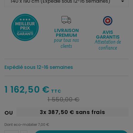
arrow_drop_down
LIVRAISON
AVIS
PREMIUM
GARANTIS
pour tous nos
Attestation de
clients
confiance
Expédié sous 12-16 semaines
1 162,50 €
TTC
1 550,00 €
3x
387,50 €
sans frais
OU
Dont eco-mobilier 7,00 €