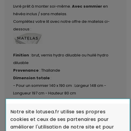
Livré prêt à monter soi-même.
Avec sommier
en
hévéa inclus / sans matelas.
Complétez votre lit avec notre offre de matelas ci-
dessous :
Finition
: brut, vernis hydro diluable ou huilé hydro
diluable
Provenance
: Thaïlande
Dimension totale
:
- Pour un sommier 140 x 190 cm : Largeur 148 cm -
Longueur 197 cm - Hauteur 80 cm
- Pour un sommier 160 x 200 cm : Largeur 168 cm -
Longueur 207 cm - Hauteur 80 cm
Notre site lotusea.fr utilise ses propres
- Pour un sommier 180 x 200 cm : Largeur 188 cm -
cookies et ceux de ses partenaires pour
Longueur 207 cm - Hauteur 80 cm
améliorer l'utilisation de notre site et pour