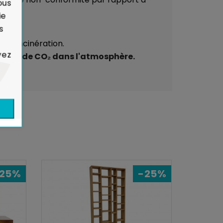
ous
ie
s
à l'incinération.
yez
mission de CO₂ dans l'atmosphère.
25%
-25%