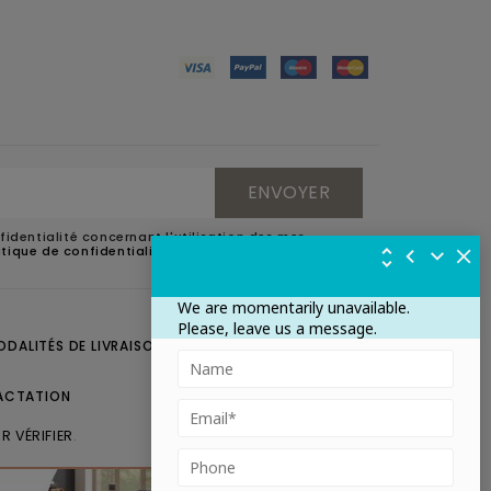
fidentialité concernant l'utilisation des mes
litique de confidentialité
.
We are momentarily unavailable.
Please, leave us a message.
ODALITÉS DE LIVRAISON
CONTACTEZ-NOUS
ACTATION
R VÉRIFIER
.