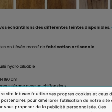
 échantillons des différentes teintes disponibles,
ntes en Hévéa massif de
fabrication artisanale
.
huilé hydro diluable
 H 190 cm
 dépoussiérage avec un chiffon doux.
re site lotusea.fr utilise ses propres cookies et ceux 
sés :
Voir les modalités de livraison
 partenaires pour améliorer l'utilisation de notre site 
r vous proposer de la publicité personnalisée. Ces
ou Remboursé.
En cas de défaut majeur sur un produit re