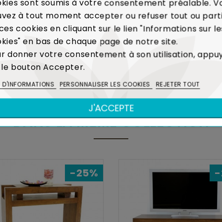
kies sont soumis à votre consentement préalable. V
itôt votre meuble.
Voir Charte de Qualité
vez à tout moment accepter ou refuser tout ou part
ces cookies en cliquant sur le lien "Informations sur le
kies" en bas de chaque page de notre site.
 la production de caoutchouc, l'Hévéa était un arbre voué 
r donner votre consentement à son utilisation, appu
réalisation de meubles contribue ainsi à limiter l'é
 le bouton Accepter.
Voir Bois et Environnement
S D'INFORMATIONS
PERSONNALISER LES COOKIES
REJETER TOUT
J'ACCEPTE
DANS LA MÊME COLLECTION
-25%
-