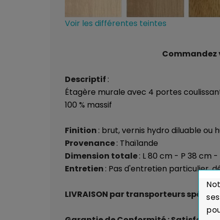
Voir les différentes teintes
Commandez vos
Descriptif
:
Étagère murale avec 4 portes coulissa
100 % massif
Finition
: brut, vernis hydro diluable ou 
Provenance
: Thaïlande
Dimension totale
: L 80 cm - P 38 cm -
Entretien
: Pas d'entretien particulier,
Not
LIVRAISON par transporteurs spéciali
ses
pou
Garantie de Conformité : Satisfait 