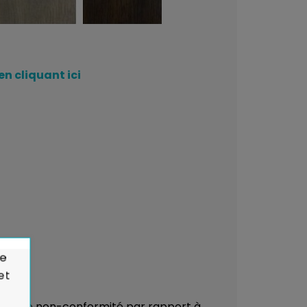
en cliquant ici
de
et
çu ou de non-conformité par rapport à