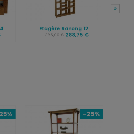
 4
Etagère Ranong 12
€
288,75 €
385,00 €
Ta
25%
-25%