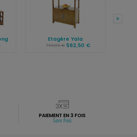
ong
Etagère Yala
€
562,50 €
750,00 €
PAIEMENT EN 3 FOIS
Sans frais