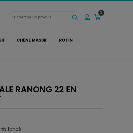
0
SIF
CHÊNE MASSIF
ROTIN
ALE RANONG 22 EN
F
nis foncé