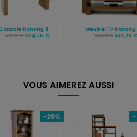
Console Ranong 8
Meuble TV Ranong
324,75 €
410,25 
433,00 €
547,00 €
VOUS AIMEREZ AUSSI
-25%
-