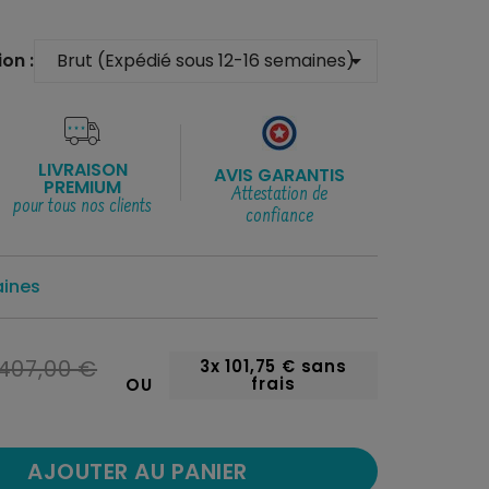
on :
arrow_drop_down
LIVRAISON
AVIS GARANTIS
PREMIUM
Attestation de
pour tous nos clients
confiance
aines
407,00 €
3x
101,75 €
sans
frais
OU
AJOUTER AU PANIER