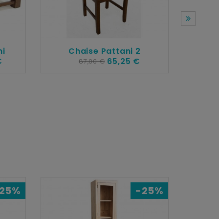
ni
Chaise Pattani 2
€
65,25 €
87,00 €
Chai
25%
-25%