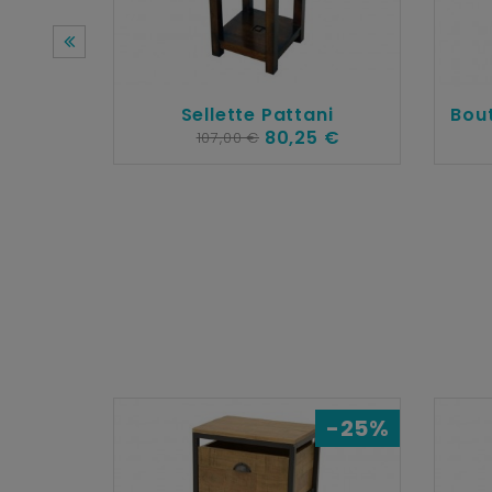
Sellette Pattani
Bou
80,25 €
107,00 €
-25%