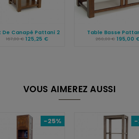
t De Canapé Pattani 2
Table Basse Patta
125,25 €
195,00 
167,00 €
260,00 €
VOUS AIMEREZ AUSSI
-25%
-