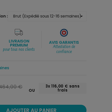
on :
arrow_drop_down
LIVRAISON
AVIS GARANTIS
PREMIUM
Attestation de
pour tous nos clients
confiance
aines
464,00 €
3x
116,00 €
sans
frais
OU
AJOUTER AU PANIER