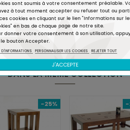
ou Remboursé.
En cas de défaut majeur sur un produit re
kies sont soumis à votre consentement préalable. V
itôt votre meuble.
Voir Charte de Qualité
vez à tout moment accepter ou refuser tout ou part
ces cookies en cliquant sur le lien "Informations sur le
kies" en bas de chaque page de notre site.
 la production de caoutchouc, l'Hévéa était un arbre voué 
r donner votre consentement à son utilisation, appu
réalisation de meubles contribue ainsi à limiter l'é
 le bouton Accepter.
Voir Bois et Environnement
S D'INFORMATIONS
PERSONNALISER LES COOKIES
REJETER TOUT
J'ACCEPTE
DANS LA MÊME COLLECTION
-25%
-