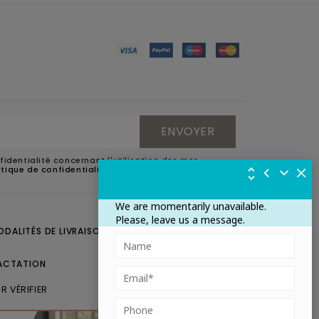
fidentialité concernant l'utilisation des mes
litique de confidentialité
.
We are momentarily unavailable.
Please, leave us a message.
ODALITÉS DE LIVRAISON
CONTACTEZ-NOUS
ACTATION
R VÉRIFIER
.