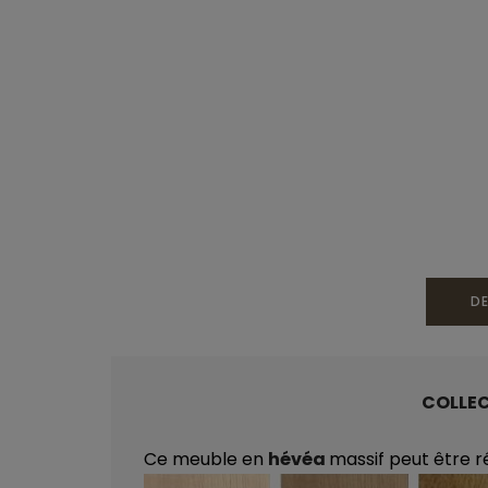
DE
COLLE
Ce meuble en
hévéa
massif peut être r