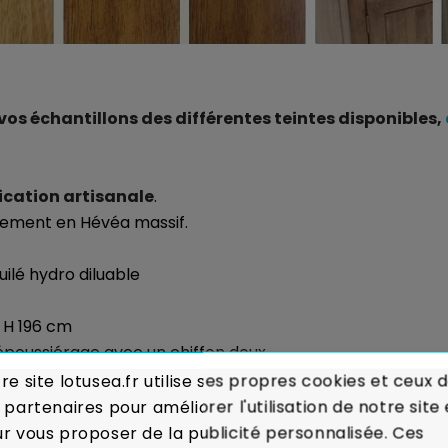
 échantillons des différentes teintes disponibles,
ication artisanale
.
galement en Hévéa massif.
huilé hydro diluable
- H 196 cm
 dépoussiérage avec un chiffon doux.
re site lotusea.fr utilise ses propres cookies et ceux 
sés :
Voir les modalités de livraison
 partenaires pour améliorer l'utilisation de notre site 
r vous proposer de la publicité personnalisée. Ces