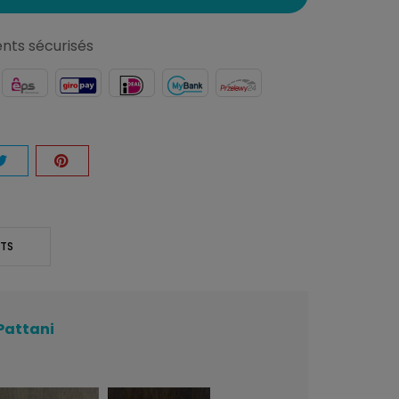
nts sécurisés
NTS
 Pattani