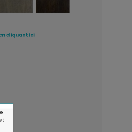
en cliquant ici
de
et