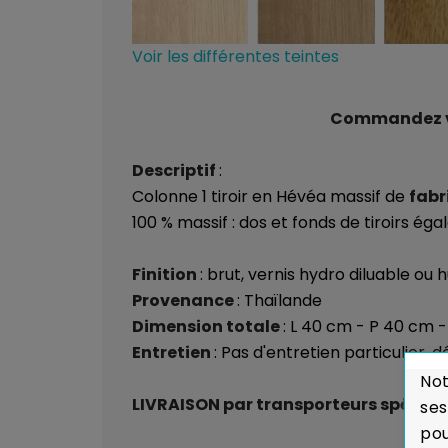
Voir les différentes teintes
Commandez vos
Descriptif
:
Colonne 1 tiroir en Hévéa massif de
fabr
100 % massif : dos et fonds de tiroirs é
Finition
: brut, vernis hydro diluable ou 
Provenance
: Thaïlande
Dimension totale
: L 40 cm - P 40 cm 
Entretien
: Pas d'entretien particulier,
Not
LIVRAISON par transporteurs spéciali
ses
pou