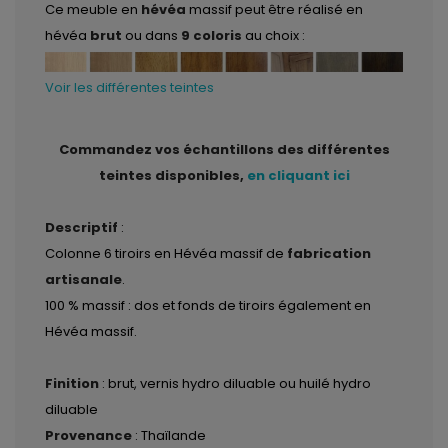
Ce meuble en
hévéa
massif peut être réalisé en
hévéa
brut
ou dans
9 coloris
au choix :
Voir les différentes teintes
Commandez vos échantillons des différentes
teintes disponibles,
en cliquant ici
Descriptif
:
Colonne 6 tiroirs en Hévéa massif de
fabrication
artisanale
.
100 % massif : dos et fonds de tiroirs également en
Hévéa massif.
Finition
: brut, vernis hydro diluable ou huilé hydro
diluable
Provenance
: Thaïlande