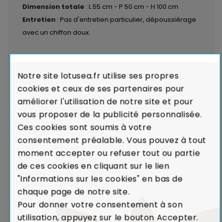
Dimension totale
: L 55 cm - P 50 cm - H 100 cm
Entretien
: Pas d'entretien particulier, dépoussiérage
avec un chiffon doux.
LIVRAISON par transporteurs spécialisés :
Voir les
modalités de livraison
Notre site lotusea.fr utilise ses propres
cookies et ceux de ses partenaires pour
Garantie de Conformité : Satisfait ou
améliorer l'utilisation de notre site et pour
Remboursé.
En cas de défaut majeur sur un produit
vous proposer de la publicité personnalisée.
reçu ou de non-conformité par rapport à votre
Ces cookies sont soumis à votre
commande, nous remplaçons aussitôt votre meuble.
consentement préalable. Vous pouvez à tout
Voir Charte de Qualité
moment accepter ou refuser tout ou partie
de ces cookies en cliquant sur le lien
"Informations sur les cookies" en bas de
Dans le cadre de la production de caoutchouc,
chaque page de notre site.
l'Hévéa était un arbre voué à l'incinération.
Pour donner votre consentement à son
Le recyclage de l'Hévéa dans la réalisation de
utilisation, appuyez sur le bouton Accepter.
meubles contribue ainsi à limiter l'émission de