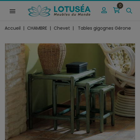
0
Accueil
CHAMBRE
Chevet
Tables gigognes Gérone