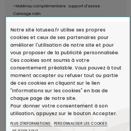
• Matériau complémentaire : support d'assise :
Cannage rotin
LIVRAISON par transporteurs spécialisés :
Voir les
Notre site lotusea.fr utilise ses propres
modalités de livraison
cookies et ceux de ses partenaires pour
améliorer l'utilisation de notre site et pour
Garantie de Conformité : Satisfait ou
vous proposer de la publicité personnalisée.
Remboursé.
En cas de défaut majeur sur un produit
Ces cookies sont soumis à votre
reçu ou de non-conformité par rapport à votre
consentement préalable. Vous pouvez à tout
commande, nous remplaçons aussitôt votre meuble.
moment accepter ou refuser tout ou partie
Voir Charte de Qualité
de ces cookies en cliquant sur le lien
"Informations sur les cookies" en bas de
chaque page de notre site.
En Asie, cohabitent de nombreuses variétés de
Pour donner votre consentement à son
rotin, seules les meilleures qualités sont
utilisation, appuyez sur le bouton Accepter.
sélectionnées.
PLUS D'INFORMATIONS
PERSONNALISER LES COOKIES