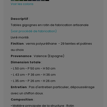
Voir les coloris
Descriptif
:
Tables gigognes en rotin de fabrication artisanale
(voir procédé de fabrication)
Livré monté.
Finition
: vernis polyuréthane - 29 teintes et patines
au choix
Provenance
: Valence (Espagne)
Dimension totale
:
- L 50 cm - P 50 cm - H 50 cm
- L 43 cm - P 36 cm - H 36 cm
- L 35 cm - P 26 cm - H 26 cm
Entretien
: Pas d'entretien particulier, dépoussiérage
avec un chiffon doux.
Composition
:
• Matière principale de la structure : Rotin