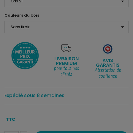
arrow_drop_down
Couleurs du bois
arrow_drop_down
LIVRAISON
AVIS
PREMIUM
GARANTIS
pour tous nos
Attestation de
clients
confiance
Expédié sous 8 semaines
TTC