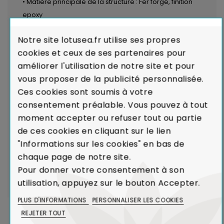
• Matière principale de la structure : Fer forgé, finition
epoxy
• Matériau complémentaire : Plateau en verre trempé,
Notre site lotusea.fr utilise ses propres
pin massif certifié PEFC ou mélaminé sur panneau de
cookies et ceux de ses partenaires pour
particules, finition vernis
améliorer l'utilisation de notre site et pour
vous proposer de la publicité personnalisée.
LIVRAISON par transporteurs spécialisés :
Voir les
Ces cookies sont soumis à votre
modalités de livraison
consentement préalable. Vous pouvez à tout
moment accepter ou refuser tout ou partie
Garantie de Qualité : Satisfait ou Remboursé
de ces cookies en cliquant sur le lien
Garantie de Conformité :
En cas de défaut majeur
"Informations sur les cookies" en bas de
sur un produit reçu ou de non-conformité par rapport
chaque page de notre site.
à votre commande, nous remplaçons aussitôt votre
Pour donner votre consentement à son
meuble.
Voir Charte de Qualité
utilisation, appuyez sur le bouton Accepter.
PLUS D'INFORMATIONS
PERSONNALISER LES COOKIES
REJETER TOUT