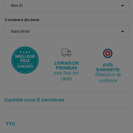
arrow_drop_down
Couleurs du bois
arrow_drop_down
LIVRAISON
AVIS
PREMIUM
GARANTIS
pour tous nos
Attestation de
clients
confiance
Expédié sous 8 semaines
TTC