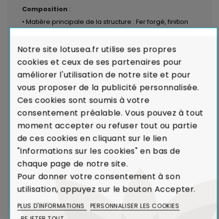
Composition
:
• Matière principale de la structure : Fer forgé, finition
epoxy
• Matériau complémentaire : Plateau en verre trempé,
Notre site lotusea.fr utilise ses propres
pin massif certifié PEFC ou mélaminé sur panneau de
cookies et ceux de ses partenaires pour
particules, finition vernis
améliorer l'utilisation de notre site et pour
vous proposer de la publicité personnalisée.
LIVRAISON par transporteurs spécialisés :
Voir les
Ces cookies sont soumis à votre
modalités de livraison
consentement préalable. Vous pouvez à tout
moment accepter ou refuser tout ou partie
Garantie de Qualité : Satisfait ou Remboursé
de ces cookies en cliquant sur le lien
Garantie de Conformité :
En cas de défaut majeur
"Informations sur les cookies" en bas de
sur un produit reçu ou de non-conformité par rapport
chaque page de notre site.
à votre commande, nous remplaçons aussitôt votre
Pour donner votre consentement à son
meuble.
Voir Charte de Qualité
utilisation, appuyez sur le bouton Accepter.
PLUS D'INFORMATIONS
PERSONNALISER LES COOKIES
REJETER TOUT