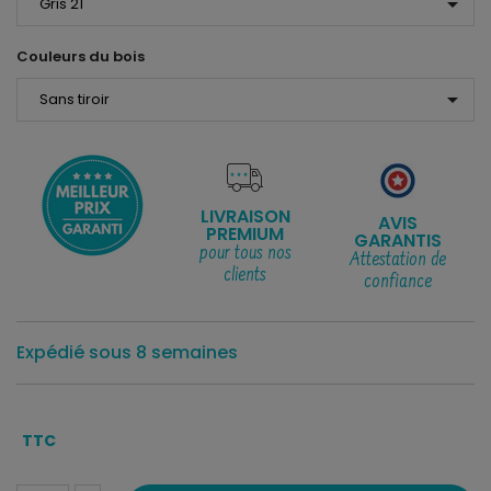
arrow_drop_down
Couleurs du bois
arrow_drop_down
LIVRAISON
AVIS
PREMIUM
GARANTIS
pour tous nos
Attestation de
clients
confiance
Expédié sous 8 semaines
TTC