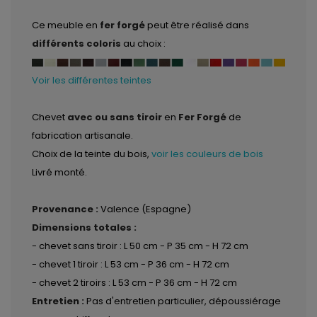
Ce meuble en
fer forgé
peut être réalisé dans
différents coloris
au choix :
Voir les différentes teintes
Chevet
avec ou sans tiroir
en
Fer Forgé
de
fabrication artisanale.
Choix de la teinte du bois,
voir les couleurs de bois
Livré monté.
Provenance :
Valence (Espagne)
Dimensions totales :
- chevet sans tiroir : L 50 cm - P 35 cm - H 72 cm
- chevet 1 tiroir : L 53 cm - P 36 cm - H 72 cm
- chevet 2 tiroirs : L 53 cm - P 36 cm - H 72 cm
Entretien :
Pas d'entretien particulier, dépoussiérage