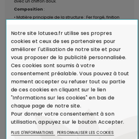
avec un chiffon doux.
Composition
:
• Matière principale de la structure : Fer forgé, finition
epoxy
Notre site lotusea.fr utilise ses propres
• Matériau complémentaire : Plateau en verre trempé,
cookies et ceux de ses partenaires pour
pin massif certifié PEFC ou mélaminé sur panneau de
améliorer l'utilisation de notre site et pour
particules, finition vernis
vous proposer de la publicité personnalisée.
Ces cookies sont soumis à votre
LIVRAISON par transporteurs spécialisés :
Voir les
consentement préalable. Vous pouvez à tout
modalités de livraison
moment accepter ou refuser tout ou partie
de ces cookies en cliquant sur le lien
Garantie de Qualité : Satisfait ou Remboursé
"Informations sur les cookies" en bas de
Garantie de Conformité :
En cas de défaut majeur
chaque page de notre site.
sur un produit reçu ou de non-conformité par rapport
Pour donner votre consentement à son
à votre commande, nous remplaçons aussitôt votre
utilisation, appuyez sur le bouton Accepter.
meuble.
Voir Charte de Qualité
PLUS D'INFORMATIONS
PERSONNALISER LES COOKIES