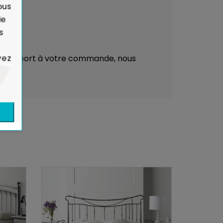
ous
ie
s
yez
ar rapport à votre commande, nous