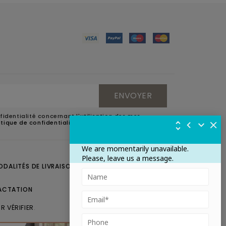
fidentialité concernant l'utilisation des mes
litique de confidentialité
.
We are momentarily unavailable.
Please, leave us a message.
ODALITÉS DE LIVRAISON
CONTACTEZ-NOUS
ACTATION
R VÉRIFIER
.