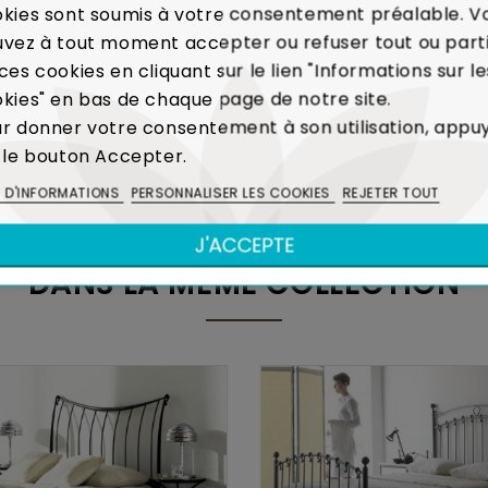
kies sont soumis à votre consentement préalable. V
vez à tout moment accepter ou refuser tout ou part
sés :
Voir les modalités de livraison
ces cookies en cliquant sur le lien "Informations sur le
kies" en bas de chaque page de notre site.
emboursé
r donner votre consentement à son utilisation, appu
faut majeur sur un produit reçu ou de non-conformité p
 le bouton Accepter.
 Charte de Qualité
S D'INFORMATIONS
PERSONNALISER LES COOKIES
REJETER TOUT
J'ACCEPTE
DANS LA MÊME COLLECTION