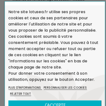
Polyuréthane
Notre site lotusea.fr utilise ses propres
• Revêtement du coussin : 100% Polyester
cookies et ceux de ses partenaires pour
améliorer l'utilisation de notre site et pour
LIVRAISON par transporteurs spécialisés :
Voir les
vous proposer de la publicité personnalisée.
modalités de livraison
Ces cookies sont soumis à votre
consentement préalable. Vous pouvez à tout
Garantie de Qualité : Satisfait ou Remboursé
moment accepter ou refuser tout ou partie
Garantie de Conformité :
En cas de défaut majeur
de ces cookies en cliquant sur le lien
sur un produit reçu ou de non-conformité par rapport
"Informations sur les cookies" en bas de
à votre commande, nous remplaçons aussitôt votre
chaque page de notre site.
meuble.
Voir Charte de Qualité
Pour donner votre consentement à son
utilisation, appuyez sur le bouton Accepter.
PLUS D'INFORMATIONS
PERSONNALISER LES COOKIES
DANS LA MÊME COLLECTION
REJETER TOUT
J'ACCEPTE