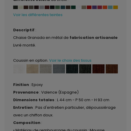
Voir les différentes teintes
Descriptif
:
Chaise Granada en métal de
fabrication artisanale
Livré monté.
Coussin en option.
Voir le choix des tissus
Finition
: Epoxy
Provenance
: Valence (Espagne)
Dimensions totales
: L 44 cm - P 50 cm - H 93 cm
Entretien
: Pas d'entretien particulier, dépoussiérage
avec un chiffon doux.
Composition
:
• Matériau de rembourrage du coussin : Mousse