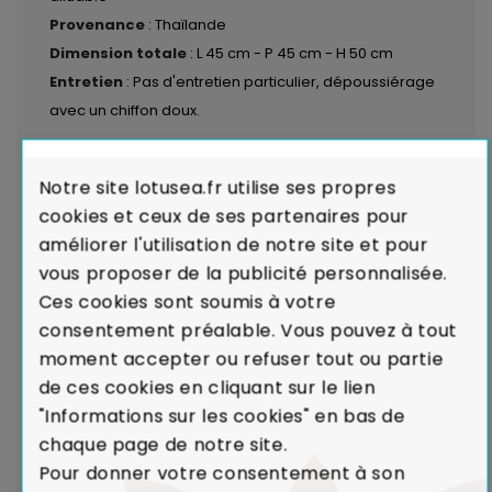
Provenance
: Thaïlande
Dimension totale
: L 45 cm - P 45 cm - H 50 cm
Entretien
: Pas d'entretien particulier, dépoussiérage
avec un chiffon doux.
LIVRAISON par transporteurs spécialisés :
Voir les
Notre site lotusea.fr utilise ses propres
modalités de livraison
cookies et ceux de ses partenaires pour
améliorer l'utilisation de notre site et pour
Garantie de Conformité : Satisfait ou
vous proposer de la publicité personnalisée.
Remboursé.
En cas de défaut majeur sur un produit
Ces cookies sont soumis à votre
reçu ou de non-conformité par rapport à votre
consentement préalable. Vous pouvez à tout
commande, nous remplaçons aussitôt votre meuble.
moment accepter ou refuser tout ou partie
Voir Charte de Qualité
de ces cookies en cliquant sur le lien
"Informations sur les cookies" en bas de
Dans le cadre de la production de caoutchouc,
chaque page de notre site.
l'Hévéa était un arbre voué à l'incinération.
Pour donner votre consentement à son