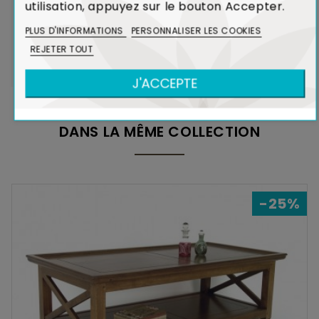
Le recyclage de l'Hévéa dans la réalisation de
utilisation, appuyez sur le bouton Accepter.
meubles contribue ainsi à limiter l'émission de
PLUS D'INFORMATIONS
PERSONNALISER LES COOKIES
CO₂ dans l'atmosphère.
REJETER TOUT
Voir Bois et Environnement
J'ACCEPTE
DANS LA MÊME COLLECTION
-25%