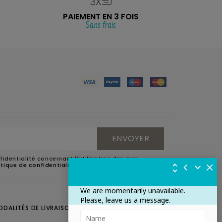
PAIEMENT EN 3 FOIS
Sans frais
fidentialité concernant l'utilisation des mes
litique de confidentialité
.
We are momentarily unavailable.
Please, leave us a message.
ODALITÉS DE LIVRAISON
CONTACTEZ-NOUS