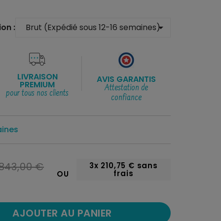
on :
arrow_drop_down
LIVRAISON
AVIS GARANTIS
PREMIUM
Attestation de
pour tous nos clients
confiance
aines
843,00 €
3x
210,75 €
sans
frais
OU
AJOUTER AU PANIER