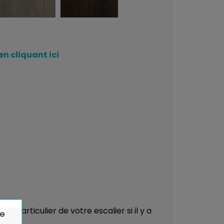
en cliquant ici
 particulier de votre escalier si il y a
de