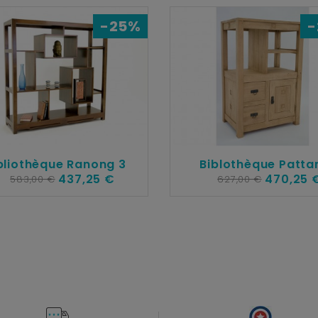
-25%
-
bliothèque Ranong 3
Biblothèque Patta
437,25 €
470,25 
583,00 €
627,00 €