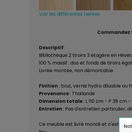
Voir les différentes teintes
Commandez vos
Descriptif
:
Bibliothèque 2 tiroirs 3 étagère en Hévé
100 % massif : dos et fonds de tiroirs é
Livrée montée, non démontable
Finition
: brut, vernis hydro diluable ou 
Provenance
: Thaïlande
Dimension totale
: L 110 cm - P 38 cm 
Entretien
: Pas d'entretien particulier,
Ce meuble est livré monté et n'est pas dé
Not
lieu.