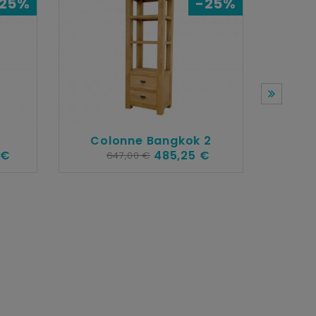
25%
-25%
Colonne Bangkok 2
 €
485,25 €
647,00 €
Table 