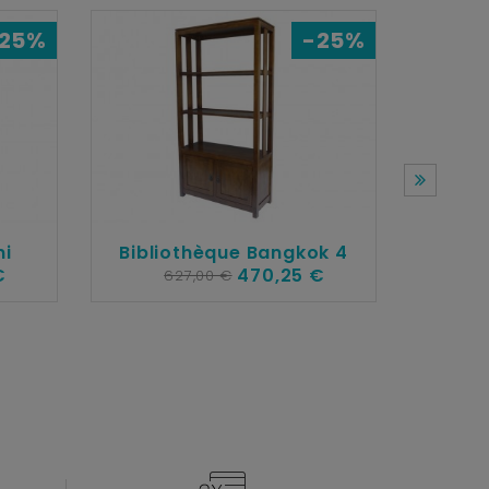
25%
-25%
ni
Bibliothèque Bangkok 4
€
470,25 €
627,00 €
Bibl