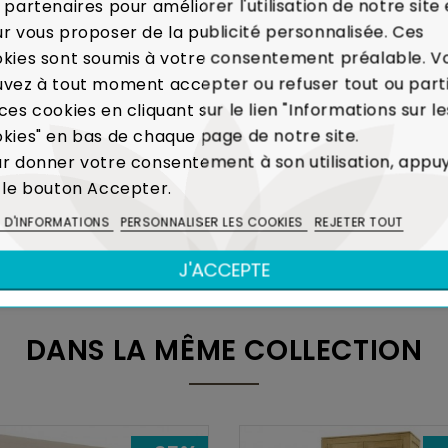
 partenaires pour améliorer l'utilisation de notre site 
r vous proposer de la publicité personnalisée. Ces
sés :
Voir les modalités de livraison
kies sont soumis à votre consentement préalable. V
vez à tout moment accepter ou refuser tout ou part
ou Remboursé.
En cas de défaut majeur sur un produit re
ces cookies en cliquant sur le lien "Informations sur le
itôt votre meuble.
Voir Charte de Qualité
kies" en bas de chaque page de notre site.
r donner votre consentement à son utilisation, appu
 le bouton Accepter.
 la production de caoutchouc, l'Hévéa était un arbre voué 
réalisation de meubles contribue ainsi à limiter l'é
S D'INFORMATIONS
PERSONNALISER LES COOKIES
REJETER TOUT
Voir Bois et Environnement
J'ACCEPTE
DANS LA MÊME COLLECTION