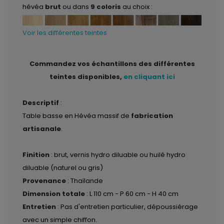
hévéa
brut
ou dans
9 coloris
au choix :
Voir les différentes teintes
Commandez vos échantillons des différentes
teintes disponibles,
en cliquant ici
Descriptif
:
Table basse en Hévéa massif de
fabrication
artisanale
.
Finition
: brut, vernis hydro diluable ou huilé hydro
diluable (naturel ou gris)
Provenance
: Thaïlande
Dimension totale
: L 110 cm - P 60 cm - H 40 cm
Entretien
: Pas d'entretien particulier, dépoussiérage
avec un simple chiffon.