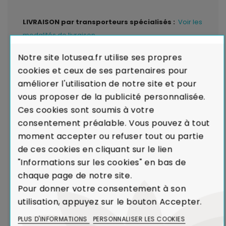
LIVRAISON par transporteurs spécialisés :
Voir les
modalités de livraison
Notre site lotusea.fr utilise ses propres
Garantie de Conformité : Satisfait ou
cookies et ceux de ses partenaires pour
Remboursé.
En cas de défaut majeur sur un produit
améliorer l'utilisation de notre site et pour
reçu ou de non-conformité par rapport à votre
vous proposer de la publicité personnalisée.
commande, nous remplaçons aussitôt votre meuble.
Ces cookies sont soumis à votre
Voir Charte de Qualité
consentement préalable. Vous pouvez à tout
moment accepter ou refuser tout ou partie
Dans le cadre de la production de caoutchouc,
de ces cookies en cliquant sur le lien
l'Hévéa était un arbre voué à l'incinération.
"Informations sur les cookies" en bas de
Le recyclage de l'Hévéa dans la réalisation de
chaque page de notre site.
meubles contribue ainsi à limiter l'émission de
Pour donner votre consentement à son
CO₂ dans l'atmosphère.
utilisation, appuyez sur le bouton Accepter.
Voir Bois et Environnement
PLUS D'INFORMATIONS
PERSONNALISER LES COOKIES