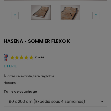
HASENA • SOMMIER FLEXO K
LITERIE
À lattes relevable, tête réglable
Hasena
(1 avis)
Taille de couchage
arrow_drop_down