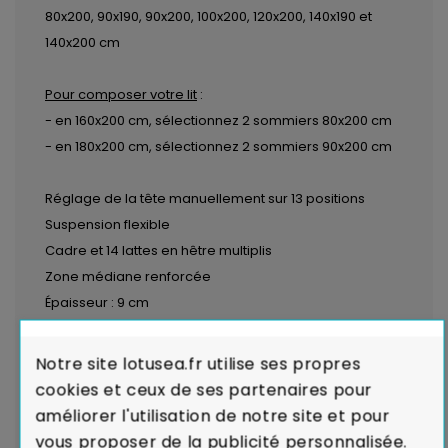
80x200, 90x190, 90x200, 100x200, 120x200, 140x190 et
140x200 cm
Pour composer votre lit
:
- en 160x200 cm, sélectionnez 2 sommiers 80x200 cm
- en 180x200 cm, sélectionnez 2 sommiers 90x200 cm
Réglage de la tête manuellement sur 13 positions
Suspension flexible
Cadre et 14 lattes en hêtre multiplis
Zone médiane renforcée
Épaisseur : 9 cm
Notre site lotusea.fr utilise ses propres
cookies et ceux de ses partenaires pour
améliorer l'utilisation de notre site et pour
vous proposer de la publicité personnalisée.