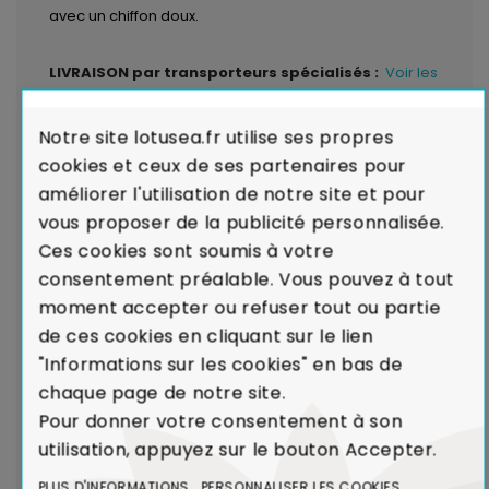
avec un chiffon doux.
LIVRAISON par transporteurs spécialisés :
Voir les
modalités de livraison
Notre site lotusea.fr utilise ses propres
Garantie de Conformité : Satisfait ou
cookies et ceux de ses partenaires pour
Remboursé.
En cas de défaut majeur sur un produit
améliorer l'utilisation de notre site et pour
reçu ou de non-conformité par rapport à votre
vous proposer de la publicité personnalisée.
commande, nous remplaçons aussitôt votre meuble.
Ces cookies sont soumis à votre
Voir Charte de Qualité
consentement préalable. Vous pouvez à tout
moment accepter ou refuser tout ou partie
de ces cookies en cliquant sur le lien
Dans le cadre de la production de caoutchouc,
"Informations sur les cookies" en bas de
l'Hévéa était un arbre voué à l'incinération.
chaque page de notre site.
Le recyclage de l'Hévéa dans la réalisation de
Pour donner votre consentement à son
meubles contribue ainsi à limiter l'émission de
utilisation, appuyez sur le bouton Accepter.
CO₂ dans l'atmosphère.
Voir Bois et Environnement
PLUS D'INFORMATIONS
PERSONNALISER LES COOKIES