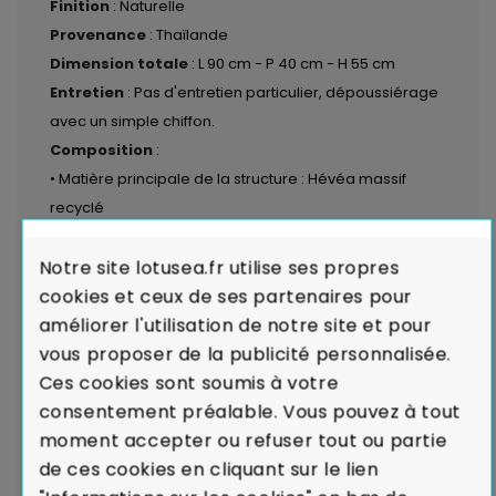
Finition
: Naturelle
Provenance
: Thaïlande
Dimension totale
: L 90 cm - P 40 cm - H 55 cm
Entretien
: Pas d'entretien particulier, dépoussiérage
avec un simple chiffon.
Composition
:
• Matière principale de la structure : Hévéa massif
recyclé
• Matériau complémentaire : Pieds et parties
métalliques en acier de couleur noire
Notre site lotusea.fr utilise ses propres
cookies et ceux de ses partenaires pour
LIVRAISON par transporteurs spécialisés :
Voir les
améliorer l'utilisation de notre site et pour
modalités de livraison
vous proposer de la publicité personnalisée.
Ces cookies sont soumis à votre
Garantie de Conformité : Satisfait ou
consentement préalable. Vous pouvez à tout
Remboursé.
En cas de défaut majeur sur un produit
moment accepter ou refuser tout ou partie
reçu ou de non-conformité par rapport à votre
de ces cookies en cliquant sur le lien
commande, nous remplaçons aussitôt votre meuble.