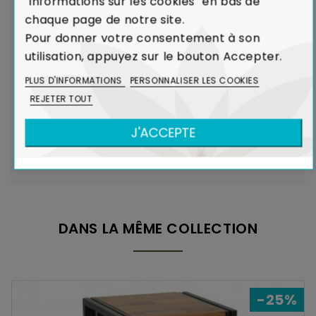
"Informations sur les cookies" en bas de
Voir Charte de Qualité
chaque page de notre site.
Pour donner votre consentement à son
utilisation, appuyez sur le bouton Accepter.
Dans le cadre de la production de caoutchouc,
l'Hévéa était un arbre voué à l'incinération.
PLUS D'INFORMATIONS
PERSONNALISER LES COOKIES
Le recyclage de l'Hévéa dans la réalisation de
REJETER TOUT
meubles contribue ainsi à limiter l'émission de
J'ACCEPTE
CO₂ dans l'atmosphère.
Voir Bois et Environnement
DANS LA MÊME COLLECTION
-25%