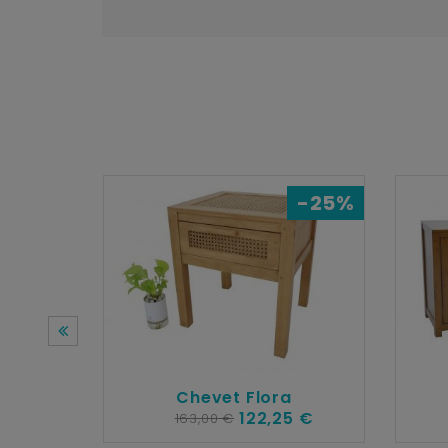
-25%
Chevet Flora
122,25 €
163,00 €