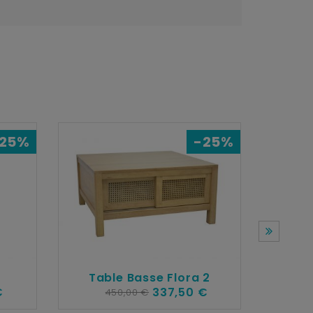
25%
-25%
Table Basse Flora 2
€
337,50 €
450,00 €