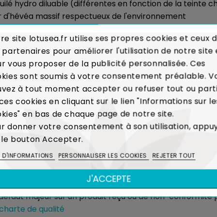
 huilé hydro diluable (différentes en fonction de la teinte c
ir d'hévéa massif respectueux de l'environnement
re site lotusea.fr utilise ses propres cookies et ceux 
 partenaires pour améliorer l'utilisation de notre site 
r vous proposer de la publicité personnalisée. Ces
LE PETIT PLUS ÉCOLOGIQUE
kies sont soumis à votre consentement préalable. V
vez à tout moment accepter ou refuser tout ou part
houc, l'hévéa était un arbre voué à l'incinération.
Le rec
ces cookies en cliquant sur le lien "Informations sur le
 l'émission de CO₂ dans l'atmosphère
.
Voir bois et env
kies" en bas de chaque page de notre site.
r donner votre consentement à son utilisation, appu
 le bouton Accepter.
LIVRAISON & GARANTIES
S D'INFORMATIONS
PERSONNALISER LES COOKIES
REJETER TOUT
sés :
Voir les modalités de livraison
J'ACCEPTE
 défaut majeur sur un produit reçu ou de non-conformit
 charte de qualité