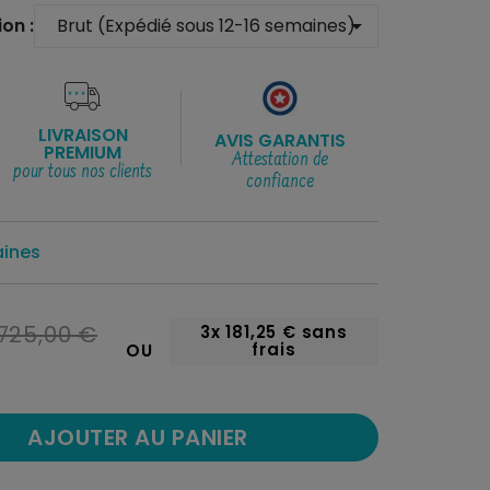
on :
arrow_drop_down
LIVRAISON
AVIS GARANTIS
PREMIUM
Attestation de
pour tous nos clients
confiance
aines
725,00 €
3x
181,25 €
sans
frais
OU
AJOUTER AU PANIER