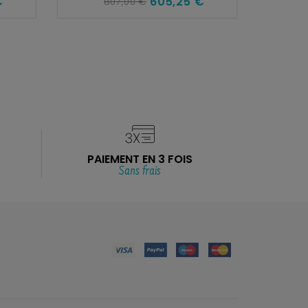
€
605,25 €
807,00 €
B
1
PAIEMENT EN 3 FOIS
Sans frais