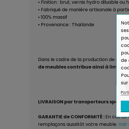
• Finition : brut, vernis hydro diluable ou
• Fabriqué de manière artisanale à part
• 100% massif
Not
• Provenance : Thaïlande
ses
pou
coo
pou
Dans le cadre de la production de caoutc
de 
de meubles contribue ainsi à limiter
coo
Pou
sur
PLU
LIVRAISON par transporteurs spéciali
GARANTIE de CONFORMITÉ :
En cas de
remplaçons aussitôt votre meuble.
Voir