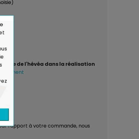
hoisie)
de
et
ous
ie
yclage de l'hévéa dans la réalisation
s
ironnement
yez
é par rapport à votre commande, nous