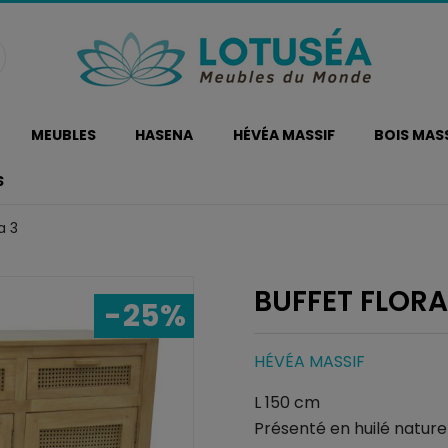
MEUBLES
HASENA
HÉVÉA MASSIF
BOIS MAS
S
a 3
BUFFET FLORA
-25%
HÉVÉA MASSIF
L 150 cm
Présenté en huilé naturel