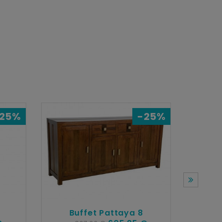
C
25%
-25%
Buffet Pattaya 8