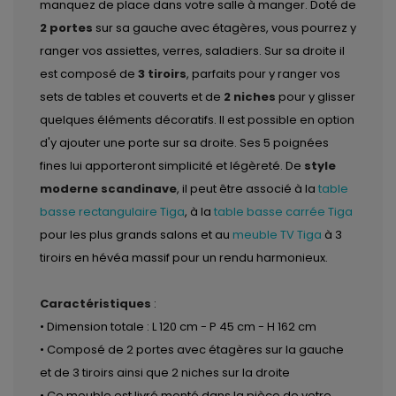
manquez de place dans votre salle à manger. Doté de
2 portes
sur sa gauche avec étagères, vous pourrez y
ranger vos assiettes, verres, saladiers. Sur sa droite il
est composé de
3 tiroirs
, parfaits pour y ranger vos
sets de tables et couverts et de
2 niches
pour y glisser
quelques éléments décoratifs. Il est possible en option
d'y ajouter une porte sur sa droite. Ses 5 poignées
fines lui apporteront simplicité et légèreté. De
style
moderne scandinave
, il peut être associé à la
table
basse rectangulaire Tiga
, à la
table basse carrée Tiga
pour les plus grands salons et au
meuble TV Tiga
à 3
tiroirs en hévéa massif pour un rendu harmonieux.
Caractéristiques
:
• Dimension totale : L 120 cm - P 45 cm - H 162 cm
• Composé de 2 portes avec étagères sur la gauche
et de 3 tiroirs ainsi que 2 niches sur la droite
• Ce meuble est livré monté dans la pièce de votre