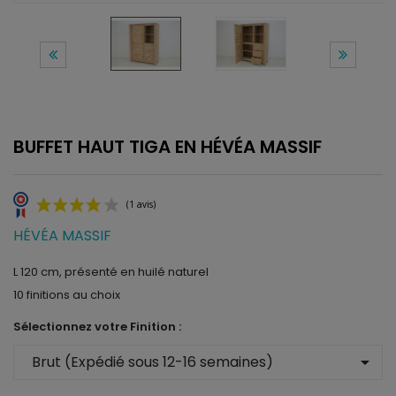
BUFFET HAUT TIGA EN HÉVÉA MASSIF
HÉVÉA MASSIF
L 120 cm, présenté en huilé naturel
10 finitions au choix
(1 avis)
Sélectionnez votre Finition :
arrow_drop_down