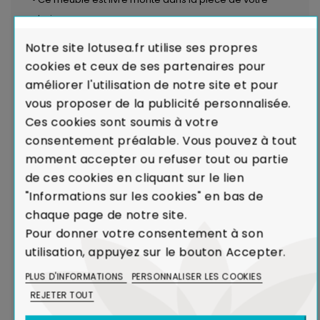
choix
• Finition : brut, vernis hydro diluable ou huilé hydro
Notre site lotusea.fr utilise ses propres
diluable (différentes en fonction de la teinte choisie)
cookies et ceux de ses partenaires pour
• Fabriqué de manière artisanale à partir d'hévéa
améliorer l'utilisation de notre site et pour
massif respectueux de l'environnement
vous proposer de la publicité personnalisée.
• 100% massif : dos et fonds de tiroirs également en
Ces cookies sont soumis à votre
bois massif
consentement préalable. Vous pouvez à tout
• Provenance : Thaïlande
moment accepter ou refuser tout ou partie
• Découvrez la
Collection Tiga
de ces cookies en cliquant sur le lien
"Informations sur les cookies" en bas de
LE PETIT PLUS ÉCOLOGIQUE
chaque page de notre site.
Pour donner votre consentement à son
utilisation, appuyez sur le bouton Accepter.
Dans le cadre de la production de caoutchouc,
l'hévéa était un arbre voué à l'incinération.
Le
PLUS D'INFORMATIONS
PERSONNALISER LES COOKIES
recyclage de l'hévéa dans la réalisation de
REJETER TOUT
meubles contribue ainsi à limiter l'émission de