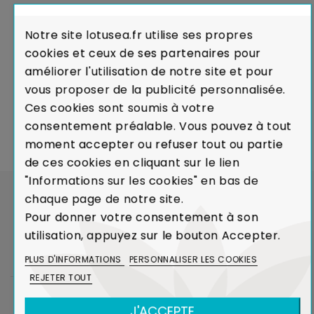
Notre site lotusea.fr utilise ses propres
cookies et ceux de ses partenaires pour
LIVRAISON PREMIUM
améliorer l'utilisation de notre site et pour
pour tous nos clients
vous proposer de la publicité personnalisée.
Ces cookies sont soumis à votre
consentement préalable. Vous pouvez à tout
PAIEMENT EN 3 FOIS
AVIS GARANTIS
moment accepter ou refuser tout ou partie
Sans frais
Attestation de Confiance
de ces cookies en cliquant sur le lien
"Informations sur les cookies" en bas de
chaque page de notre site.
Pour donner votre consentement à son
utilisation, appuyez sur le bouton Accepter.
PLUS D'INFORMATIONS
PERSONNALISER LES COOKIES
REJETER TOUT
NOTRE
Inscrivez-vous à
J'ACCEPTE