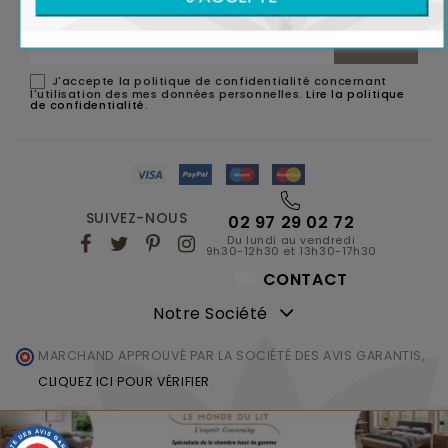
NEWSLETTER
J'accepte la politique de confidentialité concernant
l'utilisation des mes données personnelles.
Lire la politique
de confidentialité
.
SUIVEZ-NOUS
02 97 29 02 72
Du lundi au vendredi
9h30-12h30 et 13h30-17h30
CONTACT
Notre Société
MARCHAND APPROUVÉ PAR LA SOCIÉTÉ DES AVIS GARANTIS,
CLIQUEZ ICI POUR VÉRIFIER
.