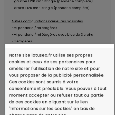
- gauche L 120 cm : 1 tringle (penderie complète)
- droite L 120 cm : 1 tringle (penderie complète)
Autres configurations intérieures possibles
:
• Mi penderie / mi étagères
• Mi penderie / mi étagères avec bloc de 3 tiroirs
• 3 étagères
• 4 étagères
Notre site lotusea.fr utilise ses propres
VOIR LES DIFFÉRENTES CONFIGURATIONS
cookies et ceux de ses partenaires pour
améliorer l'utilisation de notre site et pour
Finition :
Huilé
vous proposer de la publicité personnalisée.
Provenance :
Europe
Ces cookies sont soumis à votre
Dimension totale :
L 246 cm - P 65 cm - H 216 cm
consentement préalable. Vous pouvez à tout
Entretien :
Pas d'entretien particulier, dépoussiérage
moment accepter ou refuser tout ou partie
avec un chiffon doux.
de ces cookies en cliquant sur le lien
"Informations sur les cookies" en bas de
LIVRAISON par transporteurs spécialisés :
Voir les