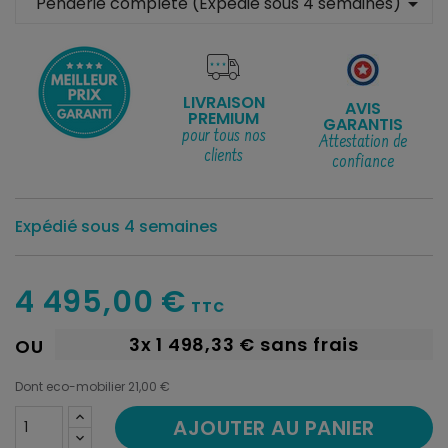
arrow_drop_down
LIVRAISON
AVIS
PREMIUM
GARANTIS
pour tous nos
Attestation de
clients
confiance
Expédié sous 4 semaines
4 495,00 €
TTC
3x
1 498,33 €
sans frais
OU
Dont eco-mobilier 21,00 €
AJOUTER AU PANIER