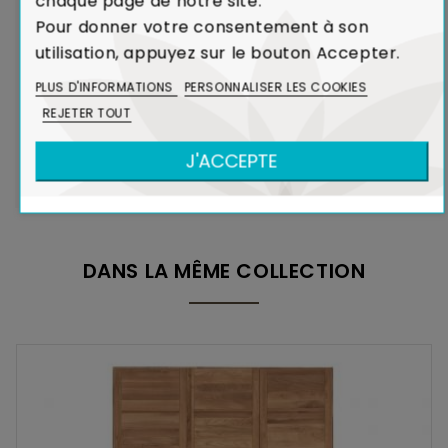
chaque page de notre site.
modalités de livraison
Pour donner votre consentement à son
utilisation, appuyez sur le bouton Accepter.
Garantie de Conformité :
En cas de défaut majeur
PLUS D'INFORMATIONS
PERSONNALISER LES COOKIES
sur un produit reçu ou de non-conformité par rapport
REJETER TOUT
à votre commande, nous remplaçons aussitôt votre
meuble.
Voir Charte de Qualité
J'ACCEPTE
DANS LA MÊME COLLECTION