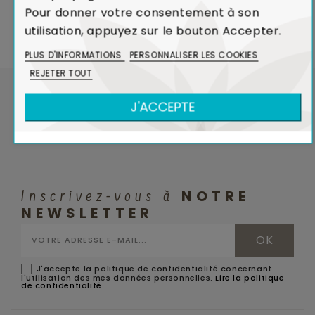
Pour donner votre consentement à son
utilisation, appuyez sur le bouton Accepter.
PAIEMENT EN 3 FOIS
AVIS GARANTIS
Sans frais
Attestation de Confiance
PLUS D'INFORMATIONS
PERSONNALISER LES COOKIES
REJETER TOUT
J'ACCEPTE
NOTRE
Inscrivez-vous à
NEWSLETTER
J'accepte la politique de confidentialité concernant
l'utilisation des mes données personnelles.
Lire la politique
de confidentialité
.