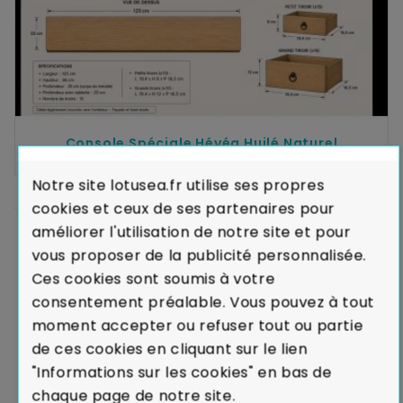
Console Spéciale Hévéa Huilé Naturel
1 220,00 €
Notre site lotusea.fr utilise ses propres
cookies et ceux de ses partenaires pour
améliorer l'utilisation de notre site et pour
Affichage 1-1 de 1 article(s)
vous proposer de la publicité personnalisée.
Ces cookies sont soumis à votre
consentement préalable. Vous pouvez à tout
moment accepter ou refuser tout ou partie
de ces cookies en cliquant sur le lien
LIVRAISON PREMIUM
"Informations sur les cookies" en bas de
pour tous nos clients
chaque page de notre site.